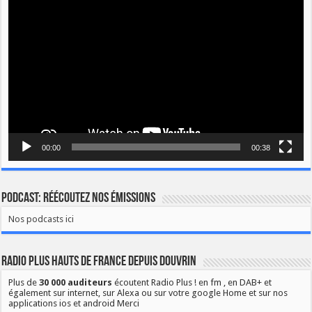
vidéo
00:00
00:38
Podcast: Réécoutez nos émissions
Nos podcasts ici
Radio Plus Hauts de France depuis Douvrin
Plus de
30 000 auditeurs
écoutent Radio Plus ! en fm , en DAB+ et
également sur internet, sur Alexa ou sur votre google Home et sur nos
applications ios et android Merci