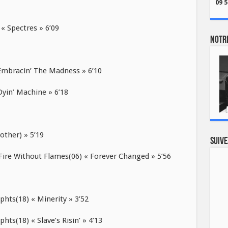
09 5
 Spectres » 6’09
Notre
mbracin’ The Madness » 6’10
yin’ Machine » 6’18
other) » 5’19
Suive
e Without Flames(06) « Forever Changed » 5’56
ts(18) « Minerity » 3’52
s(18) « Slave’s Risin’ » 4’13