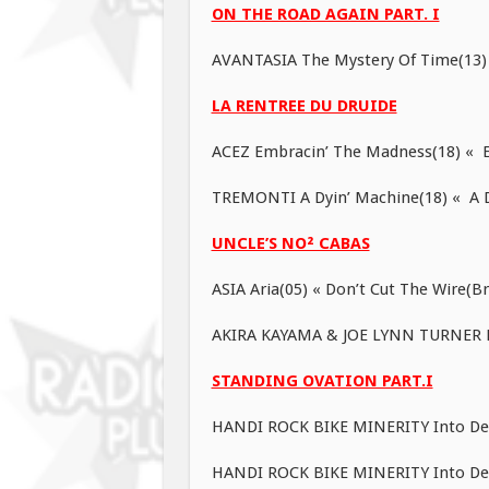
ON THE ROAD AGAIN PART. I
AVANTASIA The Mystery Of Time(13) «
LA RENTREE DU DRUIDE
ACEZ Embracin’ The Madness(18) « E
TREMONTI A Dyin’ Machine(18) « A D
UNCLE’S NO² CABAS
ASIA Aria(05) « Don’t Cut The Wire(Br
AKIRA KAYAMA & JOE LYNN TURNER Fir
STANDING OVATION PART.I
HANDI ROCK BIKE MINERITY Into Deph
HANDI ROCK BIKE MINERITY Into Depht