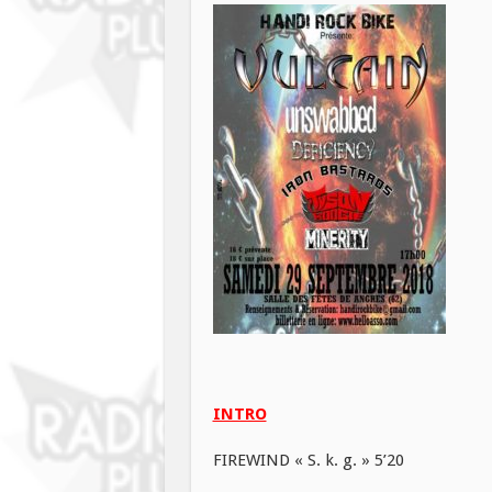
INTRO
FIREWIND « S. k. g. » 5’20