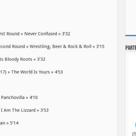
t Round « Never Confused » 3’32
d Round « Wrestling, Beer & Rock & Roll » 3’15
Part
s Bloody Roots » 3’32
) « The World Is Yours « 4’53
anchovilla » 4’10
 Am The Lizzard » 3’53
n » 5’14