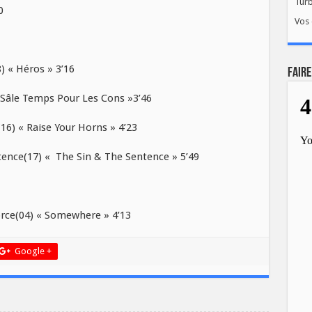
Tur
0
Vos 
 « Héros » 3’16
FAIRE
Sâle Temps Pour Les Cons »3’46
) « Raise Your Horns » 4’23
ence(17) « The Sin & The Sentence » 5’49
ce(04) « Somewhere » 4’13
Google +