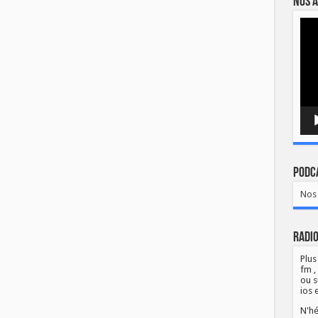
Nos a
Lect
vidé
Podca
Nos 
Radio
Plus
fm ,
ou s
ios 
N'hé