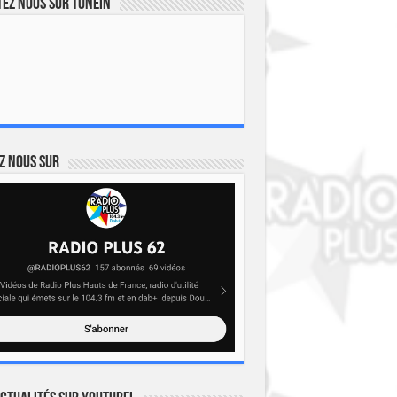
ez nous sur TuneIn
z nous sur