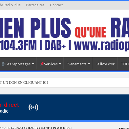
de Radio Plus
Partenaires
Contact
Les reportages
Services
Evenements
Le livre d’or
TOU
T UN DON EN CLIQUANT ICI
n direct
Radio
CK LE 6/9 WELCOME TO HANDI ROCK BIKE !