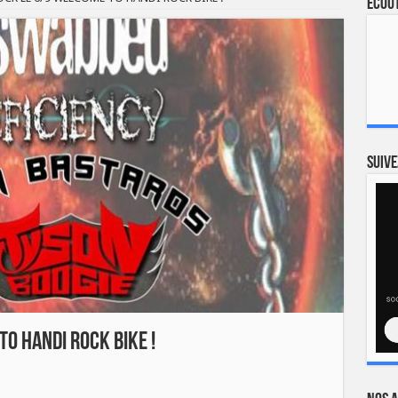
Ecout
Suive
O HANDI ROCK BIKE !