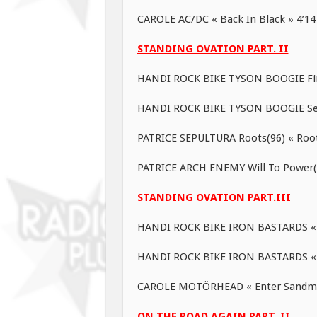
CAROLE AC/DC « Back In Black » 4’14
STANDING OVATION PART. II
HANDI ROCK BIKE TYSON BOOGIE Firs
HANDI ROCK BIKE TYSON BOOGIE Secon
PATRICE SEPULTURA Roots(96) « Root
PATRICE ARCH ENEMY Will To Power(17
STANDING OVATION PART.III
HANDI ROCK BIKE IRON BASTARDS « P
HANDI ROCK BIKE IRON BASTARDS « I
CAROLE MOTÖRHEAD « Enter Sandma
ON THE ROAD AGAIN PART. II