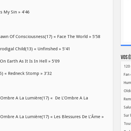
 My Sin » 4’46
n Of Consciousness(17) « Face The World » 5’58
igal Child(13) « Unfinshed » 5’41
Vos é
Earth As It Is In Hell » 5’09
120 
) « Redneck Stomp » 3’32
Fan 
Hum
Oldi
mbre A La Lumière(17) « De L’Ombre A La
Rem
Salu
Sur 
bre A La Lumière(17) « Les Blessures De L’Âme »
Tous