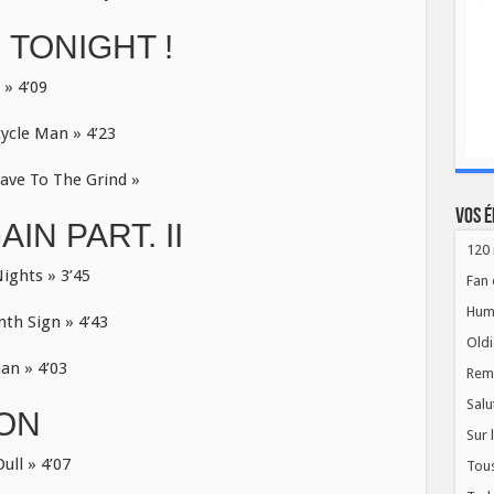
 TONIGHT !
 » 4’09
ycle Man » 4’23
ave To The Grind »
Vos é
IN PART. II
120 
ights » 3’45
Fan 
Hum
th Sign » 4’43
Oldi
an » 4’03
Rem
Salu
ION
Sur 
ll » 4’07
Tous