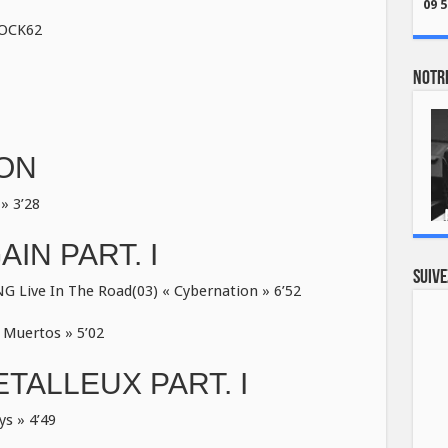
09 5
ROCK62
Notre
ION
» 3’28
IN PART. I
Suive
 Live In The Road(03) « Cybernation » 6’52
Muertos » 5’02
TALLEUX PART. I
s » 4’49