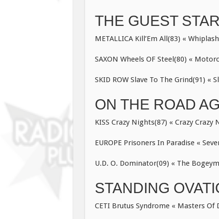
THE GUEST STAR
METALLICA Kill’Em All(83) « Whiplash
SAXON Wheels OF Steel(80) « Motorc
SKID ROW Slave To The Grind(91) « Sl
ON THE ROAD AGA
KISS Crazy Nights(87) « Crazy Crazy N
EUROPE Prisoners In Paradise « Seven
U.D. O. Dominator(09) « The Bogeym
STANDING OVAT
CETI Brutus Syndrome « Masters Of Du