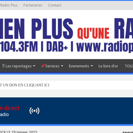
 Radio Plus
Partenaires
Contact
Les reportages
Services
Evenements
Le livre d’or
TOU
T UN DON EN CLIQUANT ICI
n direct
Radio
K LE 29 Janvier 2015