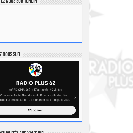
ez nous sur TuneIn
z nous sur