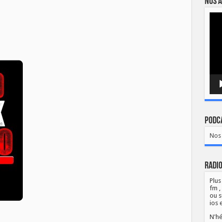
Nos a
Lect
vidé
Podca
Nos 
Radio
Plus
fm ,
ou s
ios 
N'hé