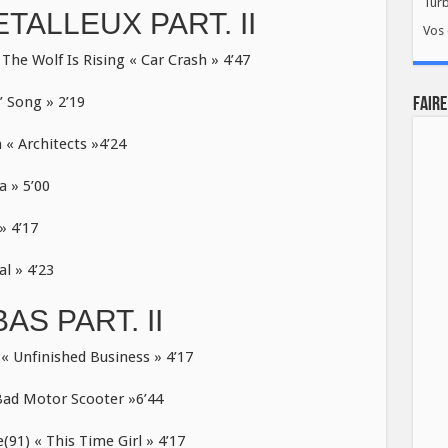
Tur
TALLEUX PART. II
Vos 
 Wolf Is Rising « Car Crash » 4’47
 Song » 2’19
FAIRE
« Architects »4’24
a » 5’00
» 4’17
l » 4’23
AS PART. II
« Unfinished Business » 4’17
ad Motor Scooter »6’44
91) « This Time Girl » 4’17