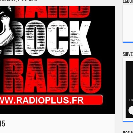
Ecout
Suive
15