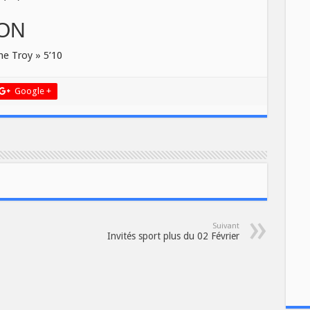
ION
e Troy » 5’10
Google +
Suivant
Invités sport plus du 02 Février