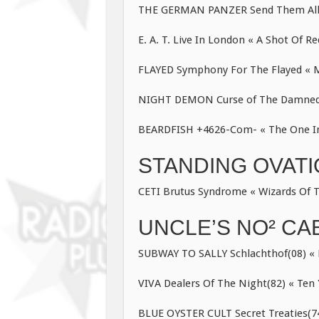
THE GERMAN PANZER Send Them All T
E. A. T. Live In London « A Shot Of R
FLAYED Symphony For The Flayed « M
NIGHT DEMON Curse of The Damned «
BEARDFISH +4626-Com- « The One Insi
STANDING OVAT
CETI Brutus Syndrome « Wizards Of 
UNCLE’S NO² CAB
SUBWAY TO SALLY Schlachthof(08) « 
VIVA Dealers Of The Night(82) « Ten Y
BLUE OYSTER CULT Secret Treaties(74