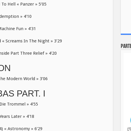
o Hell « Panzer » 5’05
edemption » 4’10
achine Fun » 4’31
 Screams In The Night » 3’29
Part
de Part Three Relief » 4’20
ION
The Modern World » 3’06
AS PART. I
Die Trommel » 4’55
ears Later » 4’18
) « Astronomy » 6’29