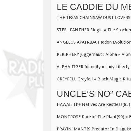
LE CADDIE DU ME
THE TEXAS CHAINSAW DUST LOVERS The
STEEL PANTHER Single « The Stockin’
ANGELUS APATRIDA Hidden Evolution 
PERIPHERY Juggernaut : Alpha « Alph
ALPHA TIGER Idendity « Lady Liberty 
GREYFELL Greyfell « Black Magic Ritua
UNCLE’S NO² CAB
HAWAII The Natives Are Restless(85) 
MONTROSE Rockin’ The Plant(90) « B
PRAYIN’ MANTIS Predator In Disguise(