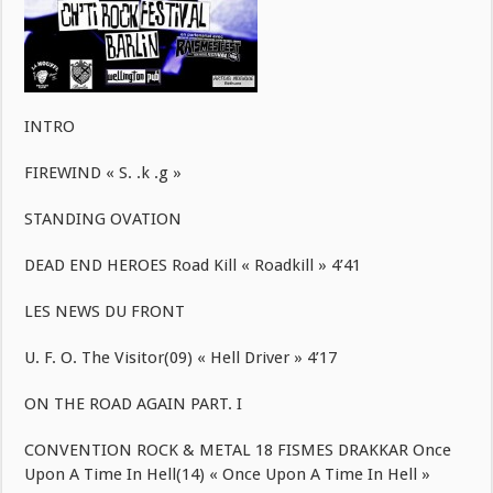
INTRO
FIREWIND « S. .k .g »
STANDING OVATION
DEAD END HEROES Road Kill « Roadkill » 4’41
LES NEWS DU FRONT
U. F. O. The Visitor(09) « Hell Driver » 4’17
ON THE ROAD AGAIN PART. I
CONVENTION ROCK & METAL 18 FISMES DRAKKAR Once
Upon A Time In Hell(14) « Once Upon A Time In Hell »