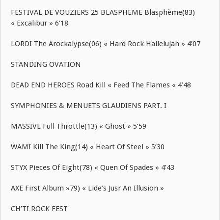
FESTIVAL DE VOUZIERS 25 BLASPHEME Blasphème(83)
« Excalibur » 6’18
LORDI The Arockalypse(06) « Hard Rock Hallelujah » 4’07
STANDING OVATION
DEAD END HEROES Road Kill « Feed The Flames « 4’48
SYMPHONIES & MENUETS GLAUDIENS PART. I
MASSIVE Full Throttle(13) « Ghost » 5’59
WAMI Kill The King(14) « Heart Of Steel » 5’30
STYX Pieces Of Eight(78) « Quen Of Spades » 4’43
AXE First Album »79) « Lide’s Jusr An Illusion »
CH’TI ROCK FEST