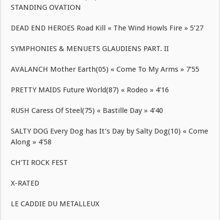
STANDING OVATION
DEAD END HEROES Road Kill « The Wind Howls Fire » 5’27
SYMPHONIES & MENUETS GLAUDIENS PART. II
AVALANCH Mother Earth(05) « Come To My Arms » 7’55
PRETTY MAIDS Future World(87) « Rodeo » 4’16
RUSH Caress Of Steel(75) « Bastille Day » 4’40
SALTY DOG Every Dog has It’s Day by Salty Dog(10) « Come
Along » 4’58
CH’TI ROCK FEST
X-RATED
LE CADDIE DU METALLEUX