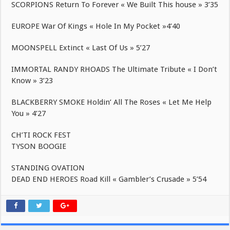
SCORPIONS Return To Forever « We Built This house » 3’35
EUROPE War Of Kings « Hole In My Pocket »4’40
MOONSPELL Extinct « Last Of Us » 5’27
IMMORTAL RANDY RHOADS The Ultimate Tribute « I Don’t
Know » 3’23
BLACKBERRY SMOKE Holdin’ All The Roses « Let Me Help
You » 4’27
CH’TI ROCK FEST
TYSON BOOGIE
STANDING OVATION
DEAD END HEROES Road Kill « Gambler’s Crusade » 5’54