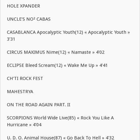
HOLE XPANDER
UNCLE’S NO² CABAS
CASABLANCA Apocalyptic Youth(12) « Apocalyptic Youth »
3’31
CIRCUS MAXIMUS Nime(12) « Namaste » 4’02
ECLIPSE Bleed Scream(12) « Wake Me Up » 4’41
CH’TI ROCK FEST
MAHESTRYA
ON THE ROAD AGAIN PART. II
SCORPIONS World Wide Live(85) « Rock You Like A
Hurricane » 4’04
U. D. O. Animal House(87) « Go Back To Hell » 4’32