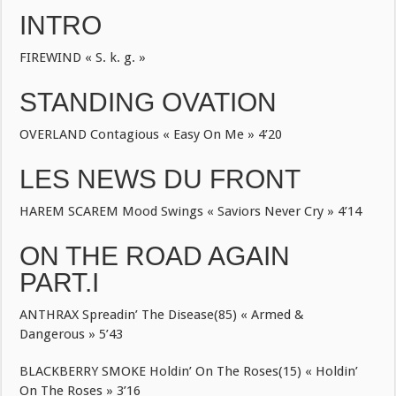
INTRO
FIREWIND « S. k. g. »
STANDING OVATION
OVERLAND Contagious « Easy On Me » 4’20
LES NEWS DU FRONT
HAREM SCAREM Mood Swings « Saviors Never Cry » 4’14
ON THE ROAD AGAIN
PART.I
ANTHRAX Spreadin’ The Disease(85) « Armed &
Dangerous » 5’43
BLACKBERRY SMOKE Holdin’ On The Roses(15) « Holdin’
On The Roses » 3’16