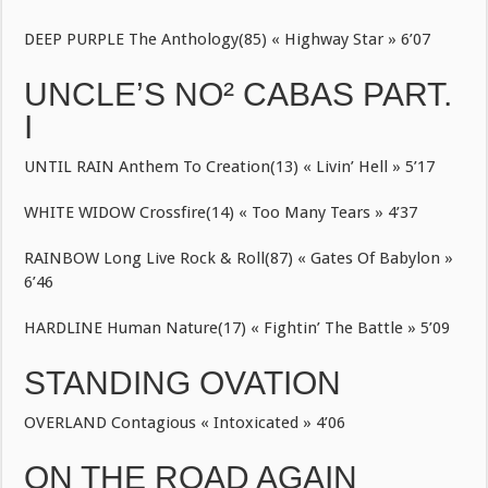
DEEP PURPLE The Anthology(85) « Highway Star » 6’07
UNCLE’S NO² CABAS PART.
I
UNTIL RAIN Anthem To Creation(13) « Livin’ Hell » 5’17
WHITE WIDOW Crossfire(14) « Too Many Tears » 4’37
RAINBOW Long Live Rock & Roll(87) « Gates Of Babylon »
6’46
HARDLINE Human Nature(17) « Fightin’ The Battle » 5’09
STANDING OVATION
OVERLAND Contagious « Intoxicated » 4’06
ON THE ROAD AGAIN