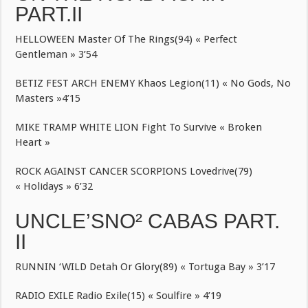
PART.II
HELLOWEEN Master Of The Rings(94) « Perfect
Gentleman » 3’54
BETIZ FEST ARCH ENEMY Khaos Legion(11) « No Gods, No
Masters »4’15
MIKE TRAMP WHITE LION Fight To Survive « Broken
Heart »
ROCK AGAINST CANCER SCORPIONS Lovedrive(79)
« Holidays » 6’32
UNCLE’SNO² CABAS PART.
II
RUNNIN ‘WILD Detah Or Glory(89) « Tortuga Bay » 3’17
RADIO EXILE Radio Exile(15) « Soulfire » 4’19