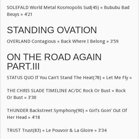
SOLEFALD World Metal Kosmopolis Sud(45) « Bububu Bad
Beuys » 4’21
STANDING OVATION
OVERLAND Contagious « Back Where I Belong » 3’59
ON THE ROAD AGAIN
PART.III
STATUS QUO If You Can’t Stand The Heat(78) « Let Me Fly »
THE CHRIS SLADE TIMELINE AC/DC Rock Or Bust « Rock
Or Bust » 3’30
THUNDER Backstreet Symphony(90) « Girl’s Goin’ Out Of
Her Head » 4’18
TRUST Trust(83) « Le Pouvoir & La Gloire » 3’34