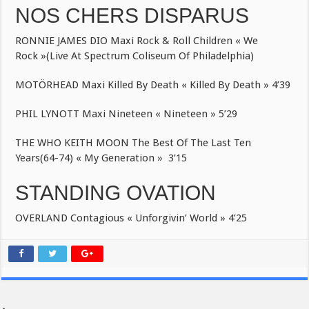
NOS CHERS DISPARUS
RONNIE JAMES DIO Maxi Rock & Roll Children « We
Rock »(Live At Spectrum Coliseum Of Philadelphia)
MOTÖRHEAD Maxi Killed By Death « Killed By Death » 4’39
PHIL LYNOTT Maxi Nineteen « Nineteen » 5’29
THE WHO KEITH MOON The Best Of The Last Ten
Years(64-74) « My Generation » 3’15
STANDING OVATION
OVERLAND Contagious « Unforgivin’ World » 4’25