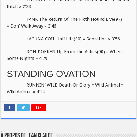
Bitch » 2’28
TANK The Return Of The Fikth Hound Live(97)
« Don’ Walk Away » 3’46
LACUNA COIL Half Life(00) « Senzafine » 3’56
DON DOKKEN Up From the Ashes(90) « When
Some Nights » 4’29
STANDING OVATION
RUNNIN’ WILD Death Or Glory « Wild Animal »
Wild Animal » 4’14
À propos de JEAN CLAUDE