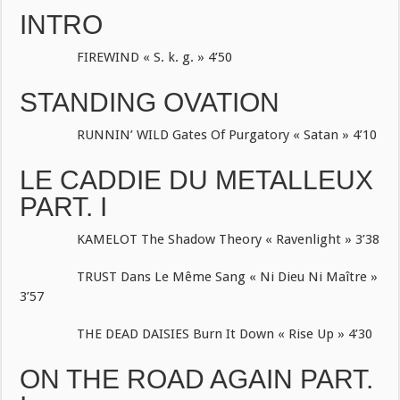
INTRO
FIREWIND « S. k. g. » 4’50
STANDING OVATION
RUNNIN’ WILD Gates Of Purgatory « Satan » 4’10
LE CADDIE DU METALLEUX
PART. I
KAMELOT The Shadow Theory « Ravenlight » 3’38
TRUST Dans Le Même Sang « Ni Dieu Ni Maître »
3’57
THE DEAD DAISIES Burn It Down « Rise Up » 4’30
ON THE ROAD AGAIN PART.