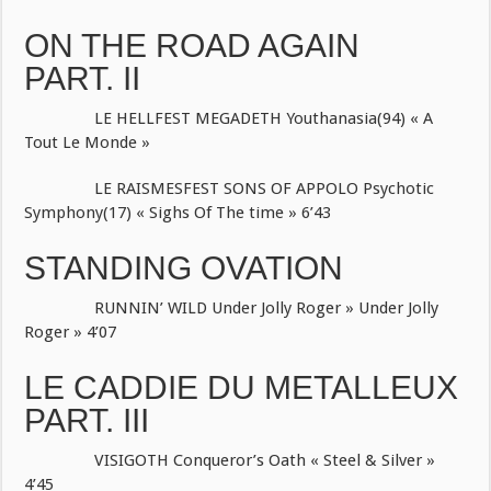
ON THE ROAD AGAIN
PART. II
LE HELLFEST MEGADETH Youthanasia(94) « A
Tout Le Monde »
LE RAISMESFEST SONS OF APPOLO Psychotic
Symphony(17) « Sighs Of The time » 6’43
STANDING OVATION
RUNNIN’ WILD Under Jolly Roger » Under Jolly
Roger » 4’07
LE CADDIE DU METALLEUX
PART. III
VISIGOTH Conqueror’s Oath « Steel & Silver »
4’45