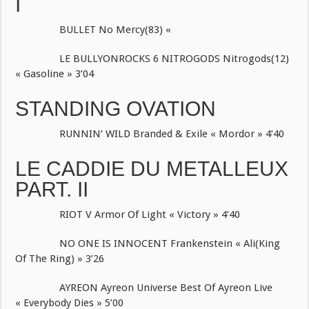
I
BULLET No Mercy(83) «
LE BULLYONROCKS 6 NITROGODS Nitrogods(12)
« Gasoline » 3’04
STANDING OVATION
RUNNIN’ WILD Branded & Exile « Mordor » 4’40
LE CADDIE DU METALLEUX
PART. II
RIOT V Armor Of Light « Victory » 4’40
NO ONE IS INNOCENT Frankenstein « Ali(King
Of The Ring) » 3’26
AYREON Ayreon Universe Best Of Ayreon Live
« Everybody Dies » 5’00