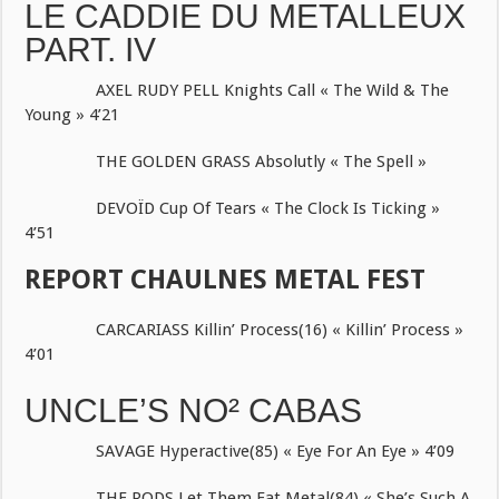
LE CADDIE DU METALLEUX
PART. IV
AXEL RUDY PELL Knights Call « The Wild & The
Young » 4’21
THE GOLDEN GRASS Absolutly « The Spell »
DEVOÏD Cup Of Tears « The Clock Is Ticking »
4’51
REPORT CHAULNES METAL FEST
CARCARIASS Killin’ Process(16) « Killin’ Process »
4’01
UNCLE’S NO² CABAS
SAVAGE Hyperactive(85) « Eye For An Eye » 4’09
THE RODS Let Them Eat Metal(84) « She’s Such A