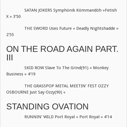
SATAN JOKERS Symphönik Kömmandöh »Fetish
X » 3’50
THE SWORD Uses Future « Deadly Nightshadde »
2’55
ON THE ROAD AGAIN PART.
III
SKID ROW Slave To The Grind(91) « Monkey
Business » 4’19
THE GRASSPOP METAL MEETIN’ FEST OZZY
OSBOURNE Just Say Ozzy(90) «
STANDING OVATION
RUNNIN’ WILD Port Royal « Port Royal » 4’14