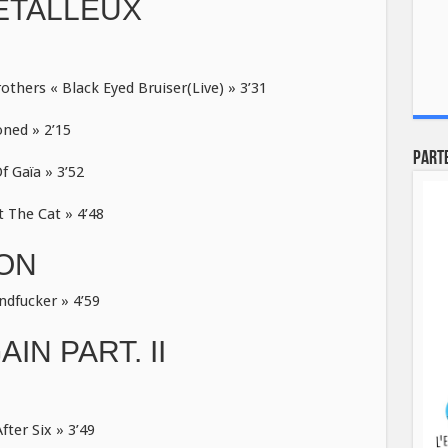
ETALLEUX
hers « Black Eyed Bruiser(Live) » 3’31
ned » 2’15
Part
 Gaïa » 3’52
 The Cat » 4’48
ION
fucker » 4’59
IN PART. II
ter Six » 3’49