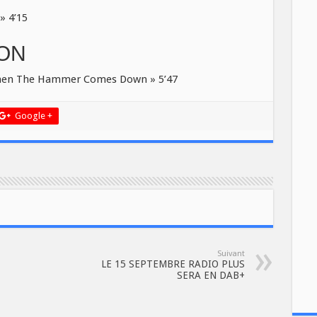
» 4’15
ION
en The Hammer Comes Down » 5’47
Google +
Suivant
LE 15 SEPTEMBRE RADIO PLUS
SERA EN DAB+