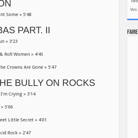
ION
Tur
Vos 
t Some » 5’48
AS PART. II
FAIRE
un » 3’23
& Roll Women » 4’45
The Crowns Are Gone » 5’47
HE BULLY ON ROCKS
I’m Crying » 3’14
» 5’06
 Little Secret » 4’01
id Rock » 2’47