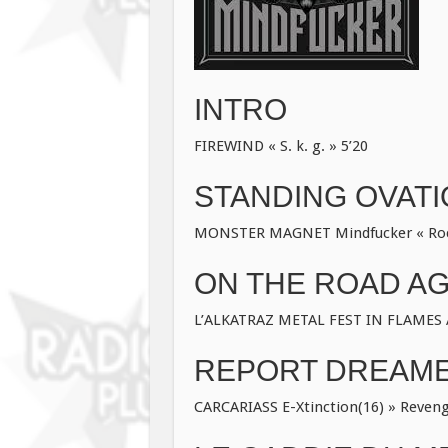
INTRO
FIREWIND « S. k. g. » 5’20
STANDING OVAT
MONSTER MAGNET Mindfucker « Rock
ON THE ROAD AGA
L’ALKATRAZ METAL FEST IN FLAMES A 
REPORT DREAME
CARCARIASS E-Xtinction(16) » Reveng