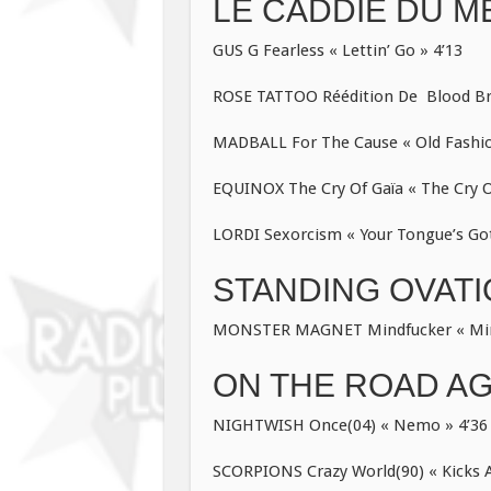
LE CADDIE DU M
GUS G Fearless « Lettin’ Go » 4’13
ROSE TATTOO Réédition De Blood Brot
MADBALL For The Cause « Old Fashio
EQUINOX The Cry Of Gaïa « The Cry Of
LORDI Sexorcism « Your Tongue’s Got
STANDING OVAT
MONSTER MAGNET Mindfucker « Mind
ON THE ROAD AGA
NIGHTWISH Once(04) « Nemo » 4’36
SCORPIONS Crazy World(90) « Kicks Af