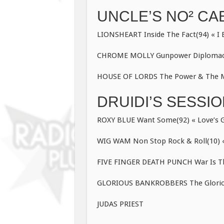
UNCLE’S NO² CAB
LIONSHEART Inside The Fact(94) « I B
CHROME MOLLY Gunpower Diplomacy(1
HOUSE OF LORDS The Power & The Myt
DRUIDI’S SESSI
ROXY BLUE Want Some(92) « Love’s G
WIG WAM Non Stop Rock & Roll(10) «
FIVE FINGER DEATH PUNCH War Is Th
GLORIOUS BANKROBBERS The Glorious
JUDAS PRIEST