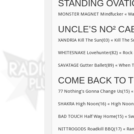
STANDING OVAT
MONSTER MAGNET Mindfucker « Wan
UNCLE’S NO² CAB
XANDRIA Kill The Sun(03) « Kill The S
WHITESNAKE Lovehunter(82) « Rock 
SAVATAGE Gutter Ballet(89) « When 
COME BACK TO T
77 Nothing’s Gonna Change Us(15) « 
SHAKRA High Noon(16) « High Noon 
BAD TOUCH Half Way Home(15) « Sweet
NITTROGODS Roadkill BBQ(17) « Ranc