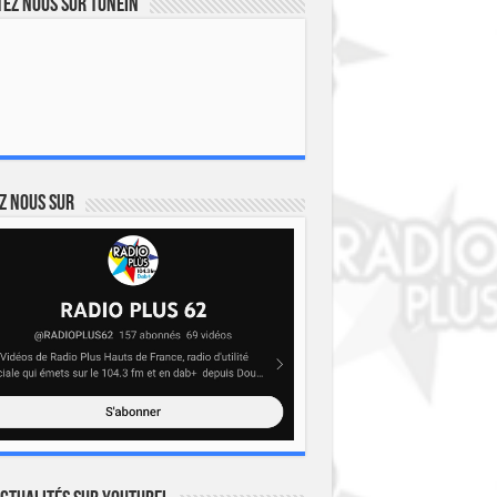
ez nous sur TuneIn
z nous sur