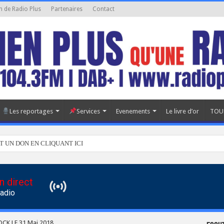
n de Radio Plus
Partenaires
Contact
Les reportages
Services
Evenements
Le livre d’or
TOU
T UN DON EN CLIQUANT ICI
n direct
Radio
CK LE 31 Mai 2018