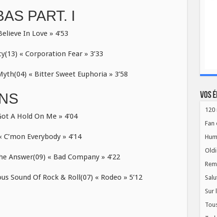
AS PART. I
elieve In Love » 4’53
3) « Corporation Fear » 3’33
h(04) « Bitter Sweet Euphoria » 3’58
ONS
Vos é
120 
ot A Hold On Me » 4’04
Fan 
 C’mon Everybody » 4’14
Hum
Oldi
e Answer(09) « Bad Company » 4’22
Rem
 Sound Of Rock & Roll(07) « Rodeo » 5’12
Salu
Sur 
Tous