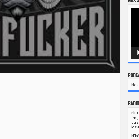
Nos a
Lect
vidé
Podca
Nos 
Radio
Plus
fm ,
ou s
ios 
N'hé