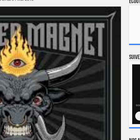
Ecout
Suive