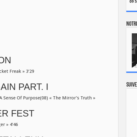
09 5
Notre
ION
et Freak » 3’29
IN PART. I
Suive
Sense Of Purpose(08) « The Mirror’s Truth »
R FEST
er » 4’46