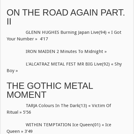
ON THE ROAD AGAIN PART.
II
GLENN HUGHES Burning Japan Live(94) « I Got
Your Number » 4’17
IRON MAIDEN 2 Minutes To Midnight »
L’ALCATRAZ METAL FEST MR BIG Live(92) « Shy
Boy »
THE GOTHIC METAL
MOMENT
TARJA Colours In The Dark(13) « Victim Of
Ritual » 5’56
WITHIN TEMPTATION Ice Queen(01) « Ice
Queen » 3’49