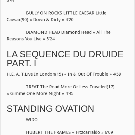
3’41
BULLY ON ROCKS LITTLE CAESAR Little
Caesar(90) « Down & Dirty » 4’20
DIAMOND HEAD Diamond Head « All The
Reasons You Live » 5’24
LA SEQUENCE DU DRUIDE
PART. I
H.E. A. T.Live In London(15) « In & Out Of Trouble » 4’59
TREAT The Road More Or Less Traveled(17)
« Gimme One More Night » 4’45
STANDING OVATION
WIDO
HUBERT THE FRAMES « Fitzcarraldo » 6’09