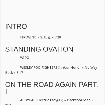
INTRO
FIREWIND « S. k. g. » 5’20
STANDING OVATION
WIDO
WESLEY FOO FIGHTERS In Your Honor « No Way
Back » 3’17
ON THE ROAD AGAIN PART.
I
ABBYGAIL Electric Lady(17) « Backdoor Man »