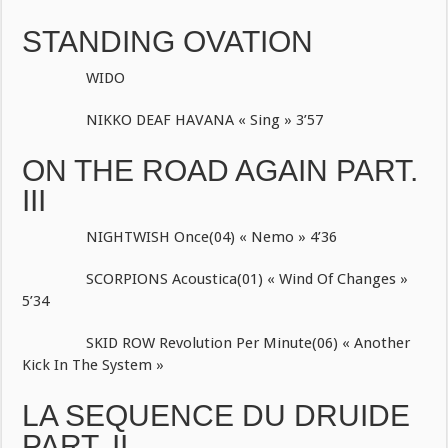
STANDING OVATION
WIDO
NIKKO DEAF HAVANA « Sing » 3’57
ON THE ROAD AGAIN PART.
III
NIGHTWISH Once(04) « Nemo » 4’36
SCORPIONS Acoustica(01) « Wind Of Changes »
5’34
SKID ROW Revolution Per Minute(06) « Another
Kick In The System »
LA SEQUENCE DU DRUIDE
PART. II