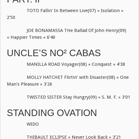
TOTO Fallin’ In Between Live(07) « Isolation »
2’50
JOE BONAMASSA THe Ballad Of John Henry(09)
« Happier Times » 6’40
UNCLE’S NO² CABAS
MANILLA ROAD Voyager(08) « Conquest » 4’38
MOLLY HATCHET Flirtin’ with Disaster(08) « One
Man’s Pleasure » 3’26
TWISTED SISTER Stay Hungry(09) « S. M. F. » 3’01
STANDING OVATION
WIDO
THIBAULT ECLIPSE « Never Look Back » 3’21