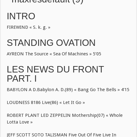
INTRO
FIREWIND « S. k. g. »
STANDING OVATION
AYREON The Source « Sea Of Machines » 5’05
LES NEWS DU FRONT
PART. I
BABYLON A D.Babylon A. D.(89) « Bang Go The Bells » 4’15
LOUDNESS 8186 Live(86) « Let It Go »
ROBERT PLANT LED ZEPPELIN Mothership(07) « Whole
Lotta Love »
JEFF SCOTT SOTO TALISMAN Five Out Of Five Live In