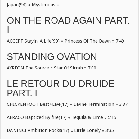
Japan(94) « Mysterious »
ON THE ROAD AGAIN PART.
I
ACCEPT Stayin’ A Life(90) « Princess Of The Dawn » 7’49
STANDING OVATION
AYREON The Source « Star Of Sirrah » 7’00
LE RETOUR DU DRUIDE
PART. I
CHICKENFOOT Best+Live(17) « Divine Termination » 3’37
AERACO Baptized By fire(17) « Tequila & Lime » 5’15
DA VINCI Ambition Rocks(17) « Little Lonely » 3’35