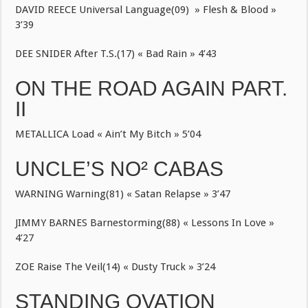
DAVID REECE Universal Language(09) » Flesh & Blood »
3’39
DEE SNIDER After T.S.(17) « Bad Rain » 4’43
ON THE ROAD AGAIN PART.
II
METALLICA Load « Ain’t My Bitch » 5’04
UNCLE’S NO² CABAS
WARNING Warning(81) « Satan Relapse » 3’47
JIMMY BARNES Barnestorming(88) « Lessons In Love »
4’27
ZOE Raise The Veil(14) « Dusty Truck » 3’24
STANDING OVATION