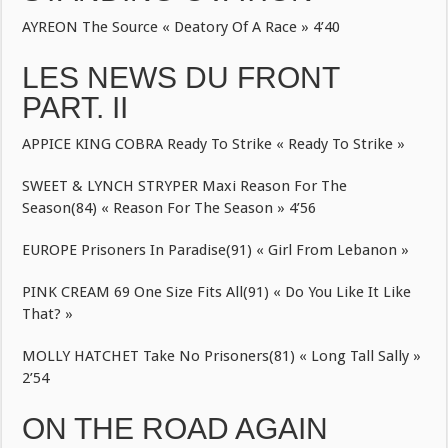
AYREON The Source « Deatory Of A Race » 4’40
LES NEWS DU FRONT
PART. II
APPICE KING COBRA Ready To Strike « Ready To Strike »
SWEET & LYNCH STRYPER Maxi Reason For The
Season(84) « Reason For The Season » 4’56
EUROPE Prisoners In Paradise(91) « Girl From Lebanon »
PINK CREAM 69 One Size Fits All(91) « Do You Like It Like
That? »
MOLLY HATCHET Take No Prisoners(81) « Long Tall Sally »
2’54
ON THE ROAD AGAIN