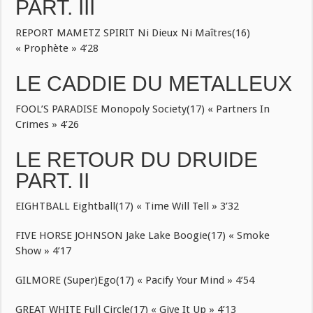
PART. III
REPORT MAMETZ SPIRIT Ni Dieux Ni Maîtres(16)
« Prophète » 4’28
LE CADDIE DU METALLEUX
FOOL’S PARADISE Monopoly Society(17) « Partners In
Crimes » 4’26
LE RETOUR DU DRUIDE
PART. II
EIGHTBALL Eightball(17) « Time Will Tell » 3’32
FIVE HORSE JOHNSON Jake Lake Boogie(17) « Smoke
Show » 4’17
GILMORE (Super)Ego(17) « Pacify Your Mind » 4’54
GREAT WHITE Full Circle(17) « Give It Up » 4’13