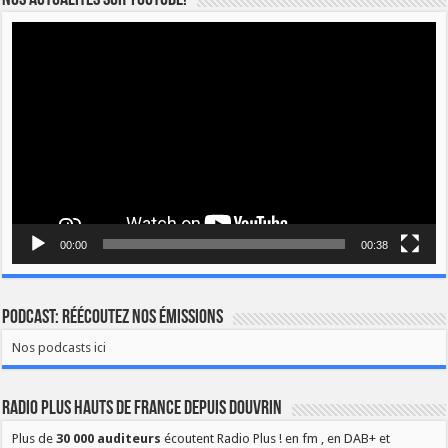
Nos actualités sur YOUTUBE!
Lecteur
vidéo
00:00
00:38
Podcast: Réécoutez nos émissions
Nos podcasts ici
Radio Plus Hauts de France depuis Douvrin
Plus de
30 000 auditeurs
écoutent Radio Plus ! en fm , en DAB+ et