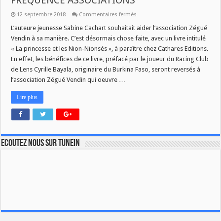
FREQUENCE ASSOCIATIONS
sur
12 septembre 2018
Commentaires fermés
SABINE
CACHART
L’auteure jeunesse Sabine Cachart souhaitait aider l’association Zégué
ET
Vendin à sa manière. C’est désormais chose faite, avec un livre intitulé
ZEGUE
VENDIN
« La princesse et les Nion-Nionsés », à paraître chez Cathares Editions.
DANS
En effet, les bénéfices de ce livre, préfacé par le joueur du Racing Club
FREQUENCE
ASSOCIATIONS
de Lens Cyrille Bayala, originaire du Burkina Faso, seront reversés à
l’association Zégué Vendin qui oeuvre …
Lire plus
Ecoutez nous sur TuneIn