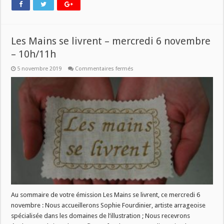
Les Mains se livrent – mercredi 6 novembre
– 10h/11h
sur
5 novembre 2019
Commentaires fermés
Les
Mains
se
livrent
–
mercredi
6
novembre
–
10h/11h
Au sommaire de votre émission Les Mains se livrent, ce mercredi 6
novembre : Nous accueillerons Sophie Fourdinier, artiste arrageoise
spécialisée dans les domaines de l’illustration ; Nous recevrons