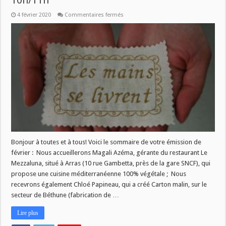
10h/11h
sur
4 février 2020
Commentaires fermés
Les
Mains
se
livrent
–
mercredi
5
février
–
10h/11h
Bonjour à toutes et à tous! Voici le sommaire de votre émission de
février : Nous accueillerons Magali Azéma, gérante du restaurant Le
Mezzaluna, situé à Arras (10 rue Gambetta, près de la gare SNCF), qui
propose une cuisine méditerranéenne 100% végétale ; Nous
recevrons également Chloé Papineau, qui a créé Carton malin, sur le
secteur de Béthune (fabrication de …
Lire plus