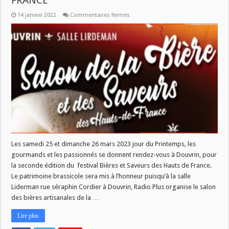
FRANCE
sur
14 janvier 2022
Commentaires fermés
SALON
BIERES
ET
SAVEURS
DES
HAUTS
DE
FRANCE
Les samedi 25 et dimanche 26 mars 2023 jour du Printemps, les
gourmands et les passionnés se donnent rendez-vous à Douvrin, pour
la seconde édition du festival Bières et Saveurs des Hauts de France.
Le patrimoine brassicole sera mis à l’honneur puisqu’à la salle
Liderman rue séraphin Cordier à Douvrin, Radio Plus organise le salon
des bières artisanales de la …
Lire plus