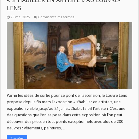
« S’ HABILLER EN ARTISTE » AU LOUVRE-
LENS
sur
29 mai 2025
Commentaires fermés
SAVOIR
PLUS
CE
JEUDI
À
11H
:
EXPOSITION
« S’
HABILLER
EN
ARTISTE »
AU
LOUVRE-
LENS
Parmi les idées de sortie pour ce pont de l’ascension, le Louvre Lens
propose depuis fin mars l’exposition « s’habiller en artiste », une
exposition visible jusqu’au 21 juillet. L’habit fait-il l’artiste ? C’est une
des questions que l’on se pose dans cette exposition où l’on peut
découvrir des prêts en tout points exceptionnels avec plus de 200
oeuvres : vêtements, peintures, …