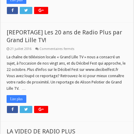
Lire plus
[REPORTAGE] Les 20 ans de Radio Plus par
Grand Lille TV!
sur
21 juillet 2016
Commentaires fermés
[REPORTAGE]
Les
La chaîne de télévision locale « Grand Lille TV » nous a consacré un
20
sujet, à l’occasion de nos vingt ans, et du Décibel Fest qui approche, le
ans
de
22 octobre. Plus d’infos sur le Décibel Fest sur www.decibelfest.fr
Radio
Vous avez loupé ce reportage? Retrouvez-le ici pour mieux connaître
Plus
par
votre radio de proximité. Un reportage de Alison Pelotier de Grand
Grand
Lille
Lille TV. …
TV!
Lire plus
LA VIDEO DE RADIO PLUS