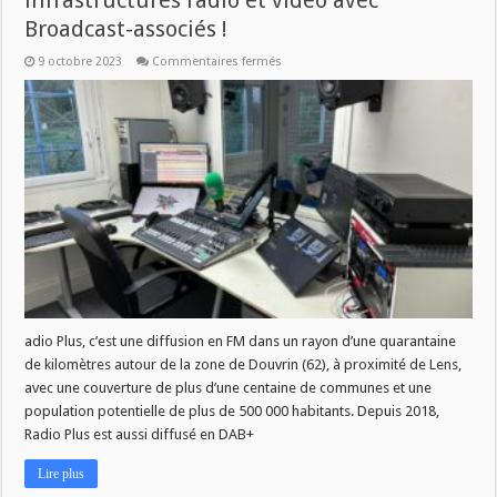
infrastructures radio et vidéo avec
Broadcast-associés !
sur
9 octobre 2023
Commentaires fermés
Radio
Plus
s’équipe
de
nouvelles
infrastructures
radio
et
vidéo
avec
Broadcast-
associés !
adio Plus, c’est une diffusion en FM dans un rayon d’une quarantaine
de kilomètres autour de la zone de Douvrin (62), à proximité de Lens,
avec une couverture de plus d’une centaine de communes et une
population potentielle de plus de 500 000 habitants. Depuis 2018,
Radio Plus est aussi diffusé en DAB+
Lire plus