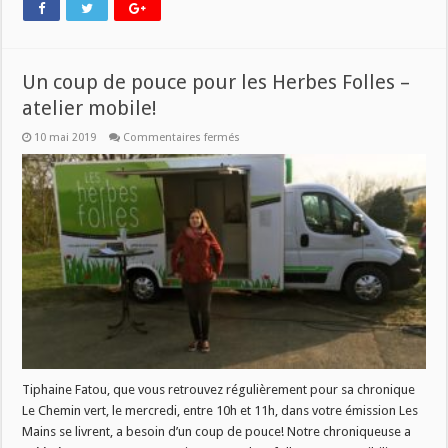
Un coup de pouce pour les Herbes Folles –
atelier mobile!
sur
10 mai 2019
Commentaires fermés
Un
coup
de
pouce
pour
les
Herbes
Folles
–
atelier
mobile!
Tiphaine Fatou, que vous retrouvez régulièrement pour sa chronique
Le Chemin vert, le mercredi, entre 10h et 11h, dans votre émission Les
Mains se livrent, a besoin d’un coup de pouce! Notre chroniqueuse a