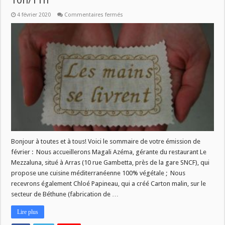
10h/11h
sur
4 février 2020
Commentaires fermés
Les
Mains
se
livrent
–
mercredi
5
février
–
10h/11h
Bonjour à toutes et à tous! Voici le sommaire de votre émission de
février : Nous accueillerons Magali Azéma, gérante du restaurant Le
Mezzaluna, situé à Arras (10 rue Gambetta, près de la gare SNCF), qui
propose une cuisine méditerranéenne 100% végétale ; Nous
recevrons également Chloé Papineau, qui a créé Carton malin, sur le
secteur de Béthune (fabrication de …
Lire plus