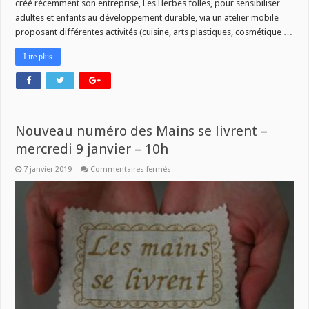
créé récemment son entreprise, Les Herbes folles, pour sensibiliser
adultes et enfants au développement durable, via un atelier mobile
proposant différentes activités (cuisine, arts plastiques, cosmétique …
Lire plus
Nouveau numéro des Mains se livrent –
mercredi 9 janvier – 10h
sur
7 janvier 2019
Commentaires fermés
Nouveau
numéro
des
Mains
se
livrent
–
mercredi
9
janvier
–
10h