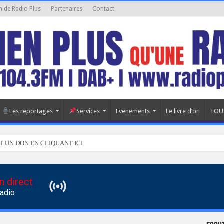
n de Radio Plus
Partenaires
Contact
Les reportages
Services
Evenements
Le livre d’or
TOU
T UN DON EN CLIQUANT ICI
n direct
Radio