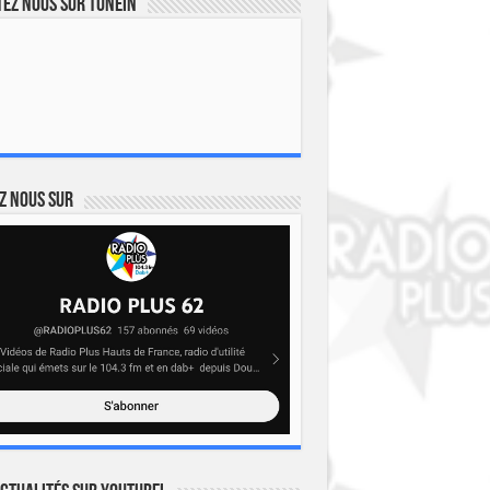
ez nous sur TuneIn
z nous sur