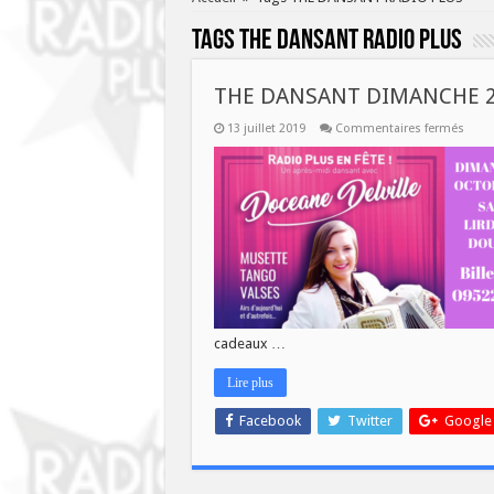
Tags
THE DANSANT RADIO PLUS
THE DANSANT DIMANCHE 
sur
13 juillet 2019
Commentaires fermés
THE
DANS
DIMA
27
OCT
cadeaux …
Lire plus
Facebook
Twitter
Google