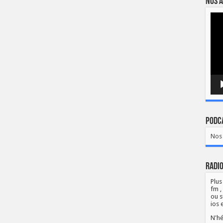
Nos a
Lect
vidé
Podca
Nos 
Radio
Plus
fm ,
ou s
ios 
N'hé