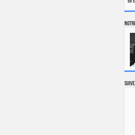
09 5
Notre
Suive