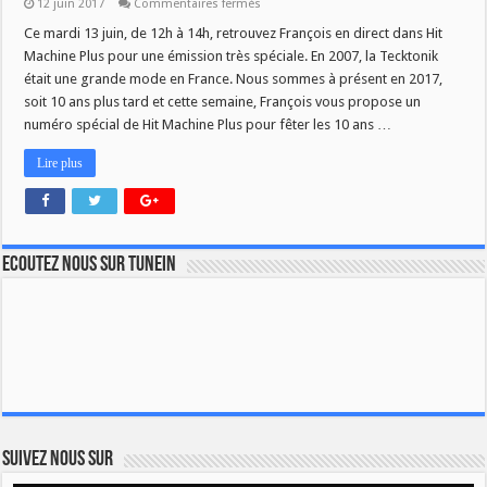
sur
12 juin 2017
Commentaires fermés
Hit
Machine
Ce mardi 13 juin, de 12h à 14h, retrouvez François en direct dans Hit
Plus
Machine Plus pour une émission très spéciale. En 2007, la Tecktonik
spécial
Tecktonik
était une grande mode en France. Nous sommes à présent en 2017,
soit 10 ans plus tard et cette semaine, François vous propose un
numéro spécial de Hit Machine Plus pour fêter les 10 ans …
Lire plus
Ecoutez nous sur TuneIn
Suivez nous sur