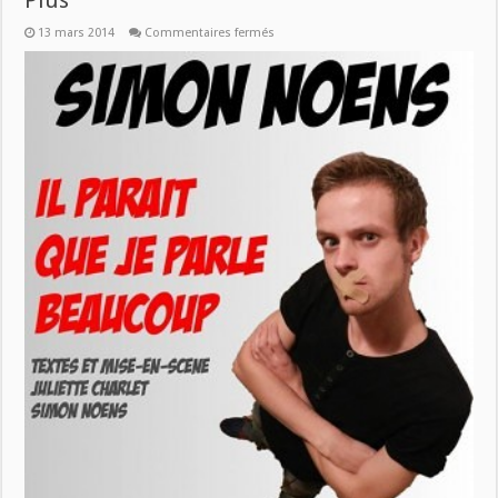
Plus
sur
13 mars 2014
Commentaires fermés
Samedi
15/3:
Simon
Noens
dans
Humour
Plus