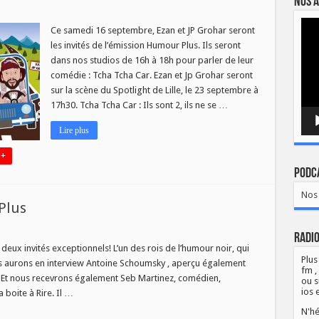
Nos a
sur
s
Tcha
Lect
Tcha
Ce samedi 16 septembre, Ezan et JP Grohar seront
vidé
Car
les invités de l’émission Humour Plus. Ils seront
–
Humour
dans nos studios de 16h à 18h pour parler de leur
Plus
comédie : Tcha Tcha Car. Ezan et Jp Grohar seront
du
16
sur la scène du Spotlight de Lille, le 23 septembre à
septembre
17h30. Tcha Tcha Car : Ils sont 2, ils ne se …
Lire plus
 +
Podca
Nos 
Plus
Radio
ux
ités
ux invités exceptionnels! L’un des rois de l’humour noir, qui
ns
Plus
us aurons en interview Antoine Schoumsky , aperçu également
mour
fm ,
s
. Et nous recevrons également Seb Martinez, comédien,
ou s
ios 
 boite à Rire. Il …
N'hé