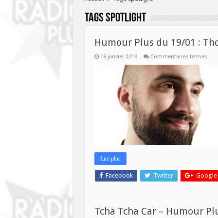
Tags
spotlight
Humour Plus du 19/01 : T
sur
18 janvier 2019
Commentaires fermés
Hum
Plus
du
19/0
:
Tho
Des
Lire plus
Facebook
Twitter
Google
Tcha Tcha Car – Humour Pl