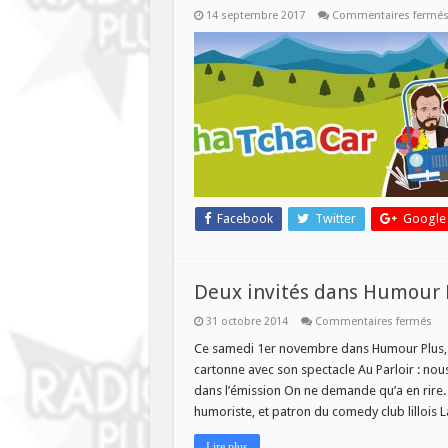
14 septembre 2017
Commentaires fermé
Facebook
Twitter
Google
Deux invités dans Humour 
sur
31 octobre 2014
Commentaires fermés
De
inv
Ce samedi 1er novembre dans Humour Plus, de
da
cartonne avec son spectacle Au Parloir : no
Hu
Plu
dans l’émission On ne demande qu’a en rire
humoriste, et patron du comedy club lillois La
Lire plus