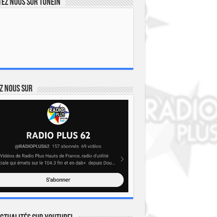
ez nous sur TuneIn
z nous sur