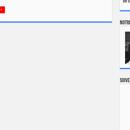
09 5
 +
Notre
Suive