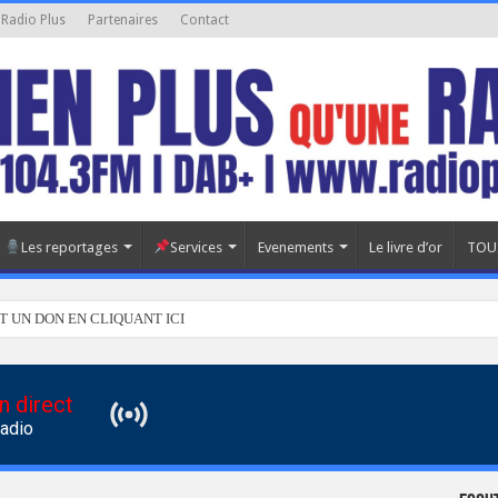
 Radio Plus
Partenaires
Contact
Les reportages
Services
Evenements
Le livre d’or
TOU
T UN DON EN CLIQUANT ICI
n direct
Radio