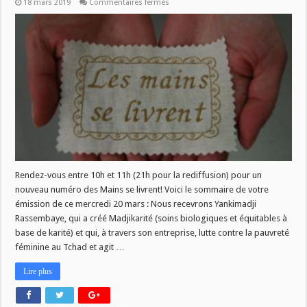
sur
18 mars 2019
Commentaires fermés
Les
Mains
se
livrent
du
mercredi
20
mars
Rendez-vous entre 10h et 11h (21h pour la rediffusion) pour un
nouveau numéro des Mains se livrent! Voici le sommaire de votre
émission de ce mercredi 20 mars : Nous recevrons Yankimadji
Rassembaye, qui a créé Madjikarité (soins biologiques et équitables à
base de karité) et qui, à travers son entreprise, lutte contre la pauvreté
féminine au Tchad et agit …
Lire plus