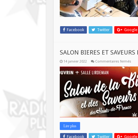
Facebook
Twitter
Google
SALON BIERES ET SAVEURS
sur
14 janvier 2022
Commentaires fermés
SAL
BIER
ET
SAV
DES
HAU
DE
FRA
Lire plus
Facebook
Twitter
Google