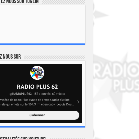
ez nous sur TuneIn
z nous sur