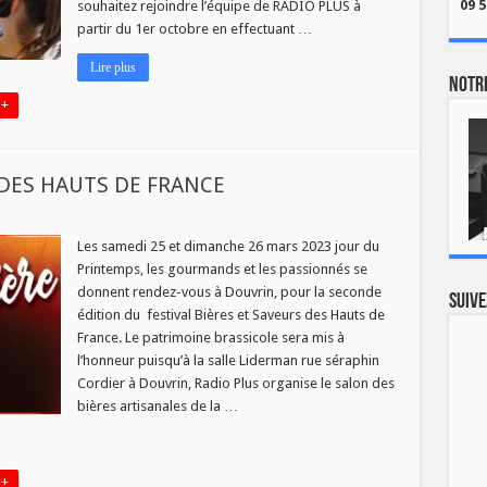
09 5
souhaitez rejoindre l’équipe de RADIO PLUS à
partir du 1er octobre en effectuant …
Lire plus
Notre
 +
 DES HAUTS DE FRANCE
ON
ES
Les samedi 25 et dimanche 26 mars 2023 jour du
Printemps, les gourmands et les passionnés se
EURS
donnent rendez-vous à Douvrin, pour la seconde
Suive
TS
édition du festival Bières et Saveurs des Hauts de
NCE
France. Le patrimoine brassicole sera mis à
l’honneur puisqu’à la salle Liderman rue séraphin
Cordier à Douvrin, Radio Plus organise le salon des
bières artisanales de la …
 +