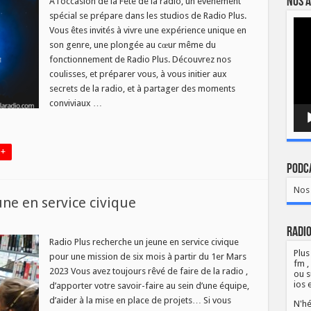
Nos a
À l’occasion de la Fête de la radio, un événement
spécial se prépare dans les studios de Radio Plus.
Lect
Vous êtes invités à vivre une expérience unique en
vidé
son genre, une plongée au cœur même du
fonctionnement de Radio Plus. Découvrez nos
coulisses, et préparer vous, à vous initier aux
secrets de la radio, et à partager des moments
conviviaux …
 +
Podca
Nos 
ne en service civique
ur
Radio
adio
lus
Radio Plus recherche un jeune en service civique
echerche
Plus
pour une mission de six mois à partir du 1er Mars
n
fm ,
eune
2023 Vous avez toujours rêvé de faire de la radio ,
ou s
n
ios 
d’apporter votre savoir-faire au sein d’une équipe,
rvice
vique
d’aider à la mise en place de projets… Si vous
N'hé