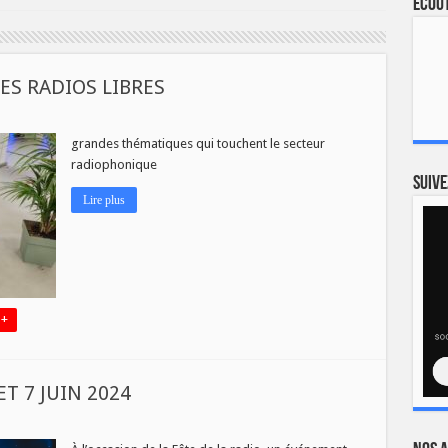
Ecout
ES RADIOS LIBRES
sur
RETOUR
SUR
grandes thématiques qui touchent le secteur
LE
radiophonique
CONGRES
DES
Suive
RADIOS
Lire plus
LIBRES
 +
ET 7 JUIN 2024