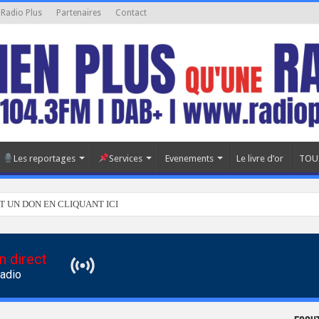
 Radio Plus
Partenaires
Contact
Les reportages
Services
Evenements
Le livre d’or
TOU
T UN DON EN CLIQUANT ICI
n direct
Radio