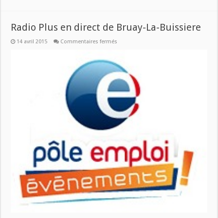
Radio Plus en direct de Bruay-La-Buissiere
sur
14 avril 2015
Commentaires fermés
Radio
Plus
en
direct
de
Bruay-
La-
Buissiere