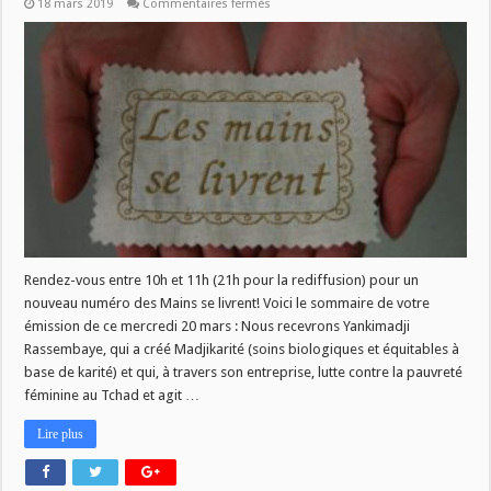
sur
18 mars 2019
Commentaires fermés
Les
Mains
se
livrent
du
mercredi
20
mars
Rendez-vous entre 10h et 11h (21h pour la rediffusion) pour un
nouveau numéro des Mains se livrent! Voici le sommaire de votre
émission de ce mercredi 20 mars : Nous recevrons Yankimadji
Rassembaye, qui a créé Madjikarité (soins biologiques et équitables à
base de karité) et qui, à travers son entreprise, lutte contre la pauvreté
féminine au Tchad et agit …
Lire plus