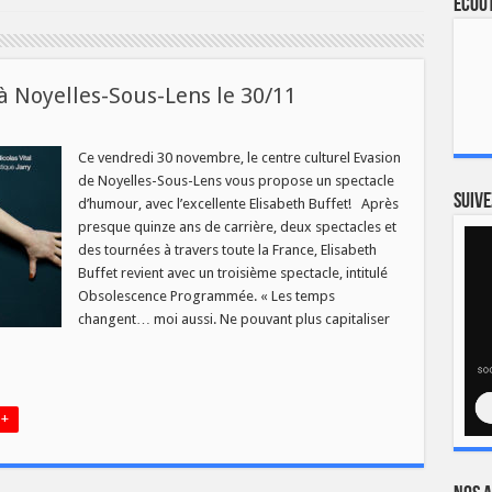
Ecout
à Noyelles-Sous-Lens le 30/11
sur
[AGENDA]
Elisabeth
Ce vendredi 30 novembre, le centre culturel Evasion
Buffet
de Noyelles-Sous-Lens vous propose un spectacle
à
Noyelles-
Suive
d’humour, avec l’excellente Elisabeth Buffet! Après
Sous-
presque quinze ans de carrière, deux spectacles et
Lens
e
des tournées à travers toute la France, Elisabeth
30/11
Buffet revient avec un troisième spectacle, intitulé
Obsolescence Programmée. « Les temps
changent… moi aussi. Ne pouvant plus capitaliser
 +