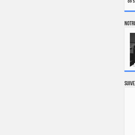
09 5
Notre
Suive