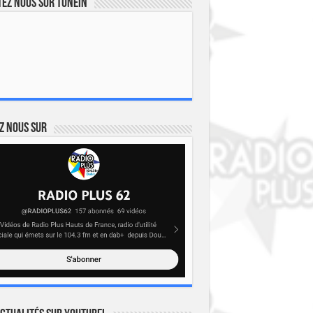
ez nous sur TuneIn
z nous sur