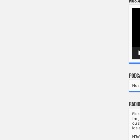
Nos a
Lect
vidé
Podca
Nos 
Radio
Plus
fm ,
ou s
ios 
N'hé