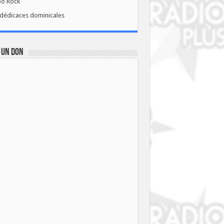
bo Rock
dédicaces dominicales
 UN DON