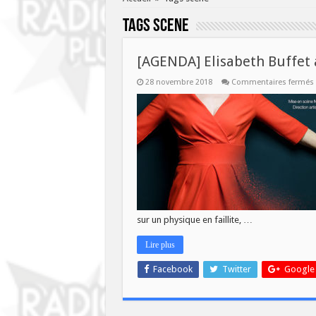
Tags
scene
[AGENDA] Elisabeth Buffet 
28 novembre 2018
Commentaires fermés
l
sur un physique en faillite, …
Lire plus
Facebook
Twitter
Google