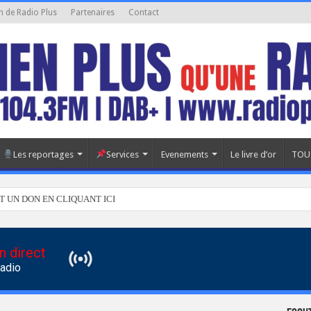
n de Radio Plus
Partenaires
Contact
Les reportages
Services
Evenements
Le livre d’or
TOU
T UN DON EN CLIQUANT ICI
n direct
Radio