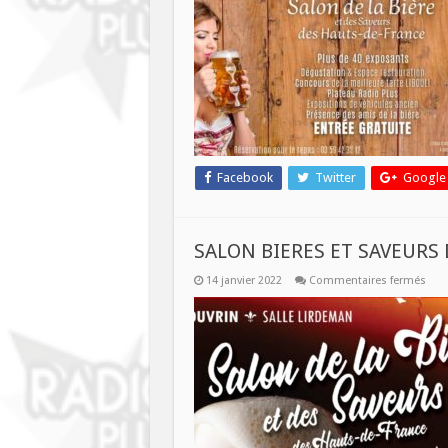
LA
BIER
ET
DES
SAV
25
ET
26
MAR
202
DOU
Facebook
Twitter
Google
SALON BIERES ET SAVEURS
sur
14 janvier 2022
Commentaires fermés
SAL
BIER
ET
SAV
DES
HAU
DE
FRA