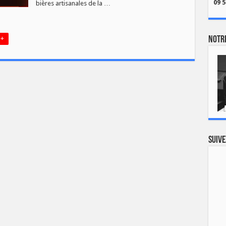
09 5
bières artisanales de la …
 +
Notre
Suive