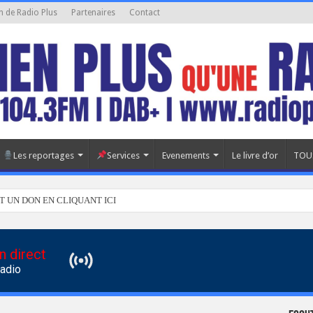
n de Radio Plus
Partenaires
Contact
Les reportages
Services
Evenements
Le livre d’or
TOU
T UN DON EN CLIQUANT ICI
n direct
Radio