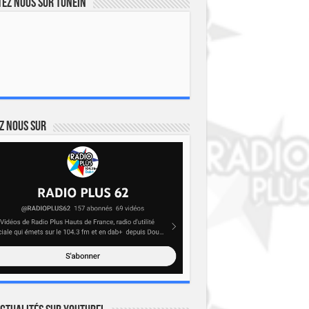
ez nous sur TuneIn
z nous sur