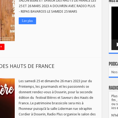
Nos a
SALON BIERE ET SAVEUR DES HAUTS DE FRANCE LES
25 ET 26 MARS 2023 A DOUVRIN AVEC RADIO PLUS
E
Lect
- REPAS BAVAROIS LE SAMEDI 25 MARS
vidé
EURS
Lire plus
S
3
VRIN
 +
Podca
 DES HAUTS DE FRANCE
Nos 
ON
ES
Les samedi 25 et dimanche 26 mars 2023 jour du
Printemps, les gourmands et les passionnés se
EURS
Radio
donnent rendez-vous à Douvrin, pour la seconde
TS
Plus
édition du festival Bières et Saveurs des Hauts de
fm ,
NCE
France. Le patrimoine brassicole sera mis à
ou s
ios 
l’honneur puisqu’à la salle Liderman rue séraphin
Cordier à Douvrin, Radio Plus organise le salon des
N'hé