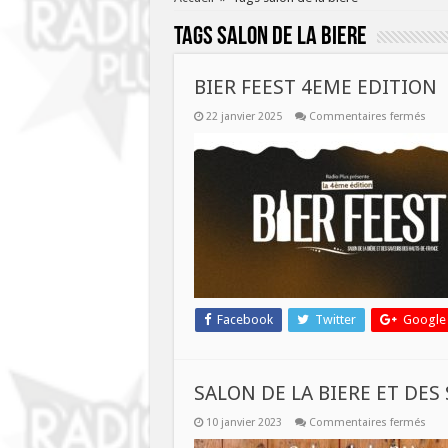
Tags
salon de la biere
BIER FEEST 4EME EDITION
sur
22 janvier 2025
Commentaires fermés
BIER
FEES
4EM
EDI
Facebook
Twitter
Google
SALON DE LA BIERE ET DES
sur
10 janvier 2023
Commentaires fermés
SAL
DE