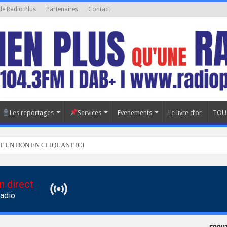
de Radio Plus
Partenaires
Contact
Les reportages
Services
Evenements
Le livre d’or
TOU
T UN DON EN CLIQUANT ICI
n direct
Radio