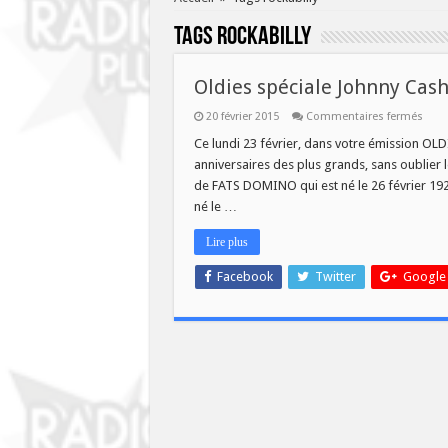
Tags
rockabilly
Oldies spéciale Johnny Cas
sur
20 février 2015
Commentaires fermés
Oldi
spéci
Ce lundi 23 février, dans votre émission OL
John
anniversaires des plus grands, sans oublier l
Cash
et
de FATS DOMINO qui est né le 26 février 1
Fats
né le …
Dom
Lire plus
Facebook
Twitter
Google