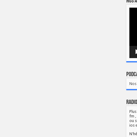
Nos a
Lect
vidé
Podca
Nos 
Radio
Plus
fm ,
ou s
ios 
N'hé