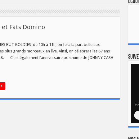
Ecout
h et Fats Domino
es
ale
DIES BUT GOLDIES de 10h à 11h, on fera la part belle aux
ny
es plus grands morceaux en live. Ainsi, on célébrera les 87 ans
Suive
928. C’est également l’anniversaire posthume de JOHNNY CASH
ino
 +