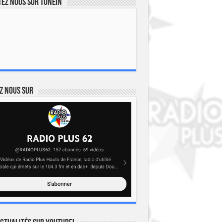
ez nous sur TuneIn
z nous sur