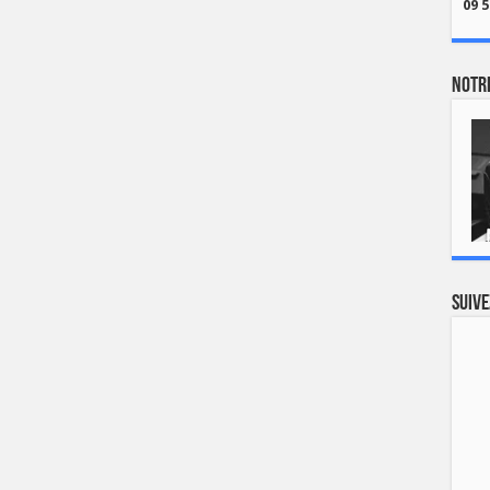
09 5
Notre
Suive