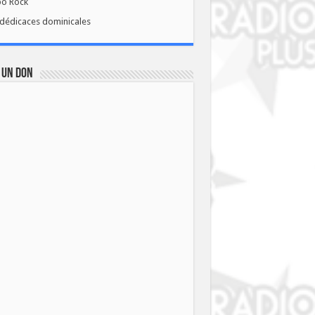
bo Rock
dédicaces dominicales
 UN DON