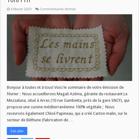
10h/11h
sur
4 février 2020
Commentaires fermés
Les
Mains
se
livrent
–
mercredi
5
février
–
10h/11h
Bonjour à toutes et à tous! Voici le sommaire de votre émission de
février : Nous accueillerons Magali Azéma, gérante du restaurant Le
Mezzaluna, situé à Arras (10 rue Gambetta, près de la gare SNCF), qui
propose une cuisine méditerranéenne 100% végétale ; Nous
recevrons également Chloé Papineau, qui a créé Carton malin, sur le
secteur de Béthune (fabrication de …
Lire plus