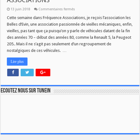
ASSOCIATIONS
sur
13 juin 2018
Commentaires fermés
LES
BELLES
Cette semaine dans Fréquence Associations, je reçois l’association les
D’EVIN
Belles d’Evin, une association passionnée de vieilles mécaniques, enfin,
DANS
FREQUENCE
vieilles, pas tant que ça puisqu’on y parle de véhicules datant de la fin
ASSOCIATIONS
des années 70 – début des années 80, comme la Renault 5, la Peugeot
205.. Mais il ne s’agit pas seulement d’un regroupement de
nostalgiques de ces véhicules. …
Lire plus
Ecoutez nous sur TuneIn