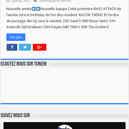
sur
7 janvier 2017
Commentaires fermés
BASS
ATTACK
Nouvelle année
Nouvelle équipe Cette première BASS ATTACK de
(spécial
l’année sera le birthday de l’un des resident :RAZOR TWINZ Et l’ordre
Razor
twinz
de passage des Dj sera le suivant: 23H Gaet D 00H Razor twinz 01H
birthday)
Astaroth 02H Krakeurz 03H Parpin 04H Thib’o 05H The DreKerZ
Lire plus
Ecoutez nous sur TuneIn
Suivez nous sur