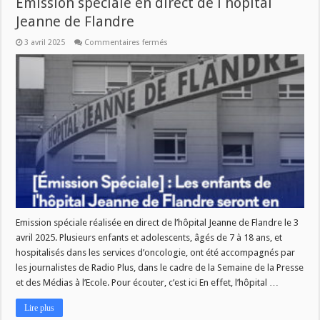
Emission speciale en direct de l hopital
Jeanne de Flandre
sur
3 avril 2025
Commentaires fermés
Emission
speciale
en
direct
de
l
hopital
Jeanne
de
Flandre
Emission spéciale réalisée en direct de l’hôpital Jeanne de Flandre le 3
avril 2025. Plusieurs enfants et adolescents, âgés de 7 à 18 ans, et
hospitalisés dans les services d’oncologie, ont été accompagnés par
les journalistes de Radio Plus, dans le cadre de la Semaine de la Presse
et des Médias à l’Ecole. Pour écouter, c’est ici En effet, l’hôpital …
Lire plus