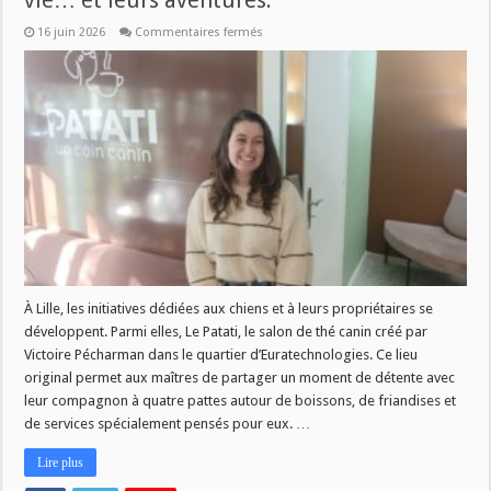
vie… et leurs aventures.
sur
16 juin 2026
Commentaires fermés
Les
chiens
ont
désormais
leurs
lieux
de
vie…
et
leurs
aventures.
À Lille, les initiatives dédiées aux chiens et à leurs propriétaires se
développent. Parmi elles, Le Patati, le salon de thé canin créé par
Victoire Pécharman dans le quartier d’Euratechnologies. Ce lieu
original permet aux maîtres de partager un moment de détente avec
leur compagnon à quatre pattes autour de boissons, de friandises et
de services spécialement pensés pour eux. …
Lire plus