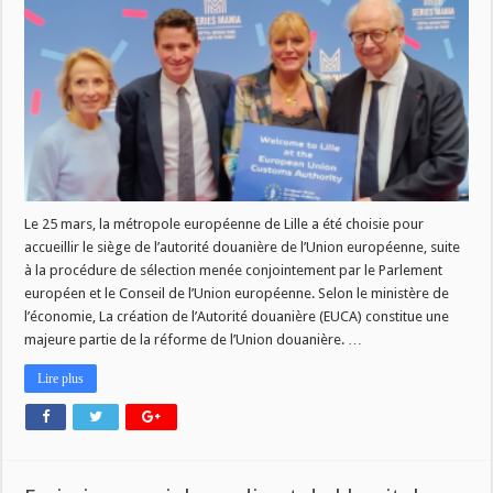
choisie
pour
accueillir
le
siège
de
l’autorité
douanière
de
l’Union
européenne
Le 25 mars, la métropole européenne de Lille a été choisie pour
accueillir le siège de l’autorité douanière de l’Union européenne, suite
à la procédure de sélection menée conjointement par le Parlement
européen et le Conseil de l’Union européenne. Selon le ministère de
l’économie, La création de l’Autorité douanière (EUCA) constitue une
majeure partie de la réforme de l’Union douanière. …
Lire plus