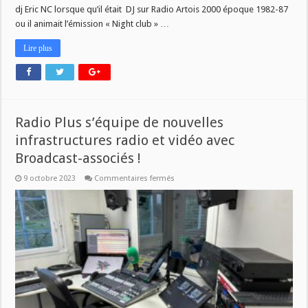
dj Eric NC lorsque qu’il était DJ sur Radio Artois 2000 époque 1982-87
ou il animait l’émission « Night club » …
Lire plus
Radio Plus s’équipe de nouvelles
infrastructures radio et vidéo avec
Broadcast-associés !
sur
9 octobre 2023
Commentaires fermés
Radio
Plus
s’équipe
de
nouvelles
infrastructures
radio
et
vidéo
avec
Broadcast-
associés !