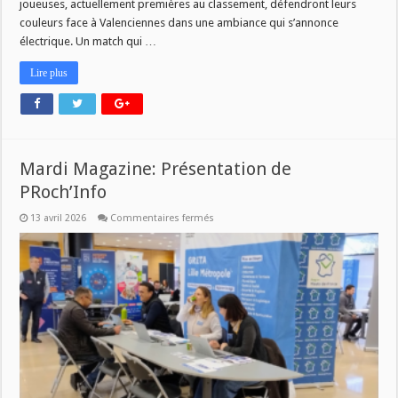
joueuses, actuellement premières au classement, défendront leurs
couleurs face à Valenciennes dans une ambiance qui s’annonce
électrique. Un match qui …
Lire plus
Mardi Magazine: Présentation de
PRoch’Info
sur
13 avril 2026
Commentaires fermés
Mardi
Magazine:
Présentation
de
PRoch’Info