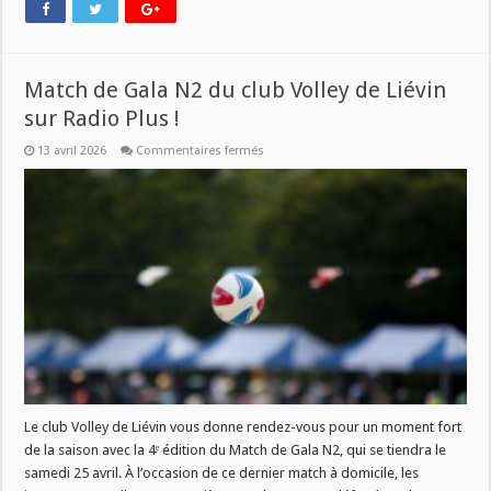
Match de Gala N2 du club Volley de Liévin
sur Radio Plus !
sur
13 avril 2026
Commentaires fermés
Match
de
Gala
N2
du
club
Volley
de
Liévin
sur
Radio
Plus
!
Le club Volley de Liévin vous donne rendez-vous pour un moment fort
de la saison avec la 4ᵉ édition du Match de Gala N2, qui se tiendra le
samedi 25 avril. À l’occasion de ce dernier match à domicile, les