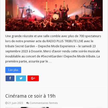
TRIBUTE’LIVE
Une grande réussite et une salle comble avec plus de 700 spectateurs
lors de notre premier acte du RADIO PLUS TRIBUTE LIVE avec le
tribute Secret Garden – Depeche Mode Experience – le samedi 23
septembre 2023 à Douvrin. Merci d’avoir rendu cette soirée musicale
inoubliable au concert de #SecretGarden ! Depeche Mode tribute. La
première partie, assurée par le …
Lire plus
Cinérama ce soir à 19h
sur
21 juin 2023
Commentaires fermés
Cinérama