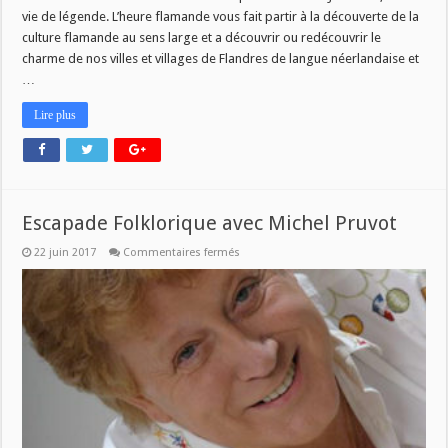
à
vie de légende. L’heure flamande vous fait partir à la découverte de la
9h
culture flamande au sens large et a découvrir ou redécouvrir le
charme de nos villes et villages de Flandres de langue néerlandaise et
…
Lire plus
Escapade Folklorique avec Michel Pruvot
sur
22 juin 2017
Commentaires fermés
Escapade
Folklorique
avec
Michel
Pruvot