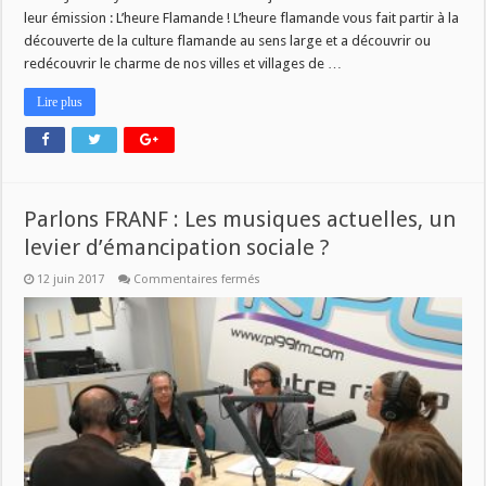
Bailleul
leur émission : L’heure Flamande ! L’heure flamande vous fait partir à la
découverte de la culture flamande au sens large et a découvrir ou
redécouvrir le charme de nos villes et villages de …
Lire plus
Parlons FRANF : Les musiques actuelles, un
levier d’émancipation sociale ?
sur
12 juin 2017
Commentaires fermés
Parlons
FRANF
:
Les
musiques
actuelles,
un
levier
d’émancipation
sociale
?