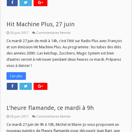
Hit Machine Plus, 27 juin
sur
26 juin 2017
Commentaires fermés
Hit
Machine
Ce mardi 27 juin de midi à 14h, c’est l’été sur Radio Plus avec François
Plus,
et son émission Hit Machine Plus. Au programme : les tubes des étés
27
juin
des années 2000 : Las ketchup, Zucchero, Magic System est bien
d’autres seront à retrouver pendant deux heures ce mardi. Préparez
vous à danser !
Lire plus
L’heure flamande, ce mardi à 9h
sur
26 juin 2017
Commentaires fermés
L’heure
flamande,
Ce mardi 27 juin de 9h à 10h, Michel et Marie-Jo vous proposent un
ce
nouveau numéro de l’heure flamande pour découvrir Jean Bart, une
mardi