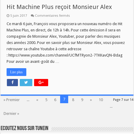
Hit Machine Plus reçoit Monsieur Alex
sur
5 juin 2017
Commentaires fermés
Hit
Machine
Ce mardi 6 juin, François vous proposera un nouveau numéro de Hit
Plus
Machine Plus, en direct, de 12h à 14h. Pour cette émission il sera en
reçoit
Monsieur
compagnie de Monsieur Alex, Youtuber, pour parler des musiques
Alex
des années 2000. Pour en savoir plus sur Monsieur Alex, vous pouvez
retrouver sa chaîne Youtube à cette adresse
: https://www.youtube.com/channel/UCfMTRyon2-7TKKavQN-Bdag
Pour avoir un avant-goût du …
Lire plus
7
» Premier
...
«
5
6
8
9
»
10
Page 7 sur 14
...
Dernier »
Ecoutez nous sur TuneIn