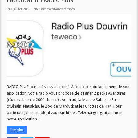
l’application Radio Plus
sur
3 juillet 2017
Commentaires fermés
Grand
jeu
pour
le
lancement
de
l’application
Radio
Plus
RADIO PLUS pense à vos vacances ! À l’occasion du lancement de son
application, votre radio vous propose de gagner 2 packs Aventures
(d’une valeur de 200€ chacun) : Aqualud, la Mer de Sable, le Parc
d’Olhain, Nausicàa, le Zoo de Mardyck et les Grottes de Han. Pour
participer, c’est simple, il vous suffit de : Télécharger gratuitement
notre application …
Lire plus