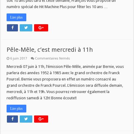
soit 10 ans plus tard et cette semaine, François vous propose un
numéro spécial de Hit Machine Plus pour fêter les 10 ans …
Lire plus
Pêle-Mêle, c’est mercredi à 11h
sur
6 juin 2017
Commentaires fermés
Pêle-
Mêle,
Mercredi 07 juin à 11h, l’émission Pêle-Mêle, animée par Bernie, vous
c’est
parlera des années 1952 à 1985 avec le grand orchestre de Franck
mercredi
à
Pourcel. Bernie vous proposera en effet un numéro consacré au
11h
grand orchestre de Franck Pourcel. L’émission sera diffusée demain,
mercredi, à 11h et 19h. Vous pourrez retrouver également la
rediffusion samedi à 12h! Bonne écoute!!
Lire plus