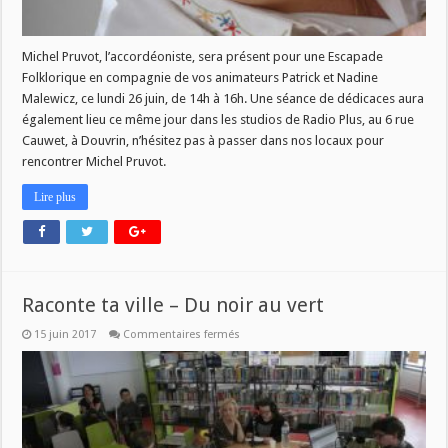
Michel Pruvot, l’accordéoniste, sera présent pour une Escapade
Folklorique en compagnie de vos animateurs Patrick et Nadine
Malewicz, ce lundi 26 juin, de 14h à 16h. Une séance de dédicaces aura
également lieu ce même jour dans les studios de Radio Plus, au 6 rue
Cauwet, à Douvrin, n’hésitez pas à passer dans nos locaux pour
rencontrer Michel Pruvot.
Lire plus
Raconte ta ville – Du noir au vert
sur
15 juin 2017
Commentaires fermés
Raconte
ta
ville
–
Du
noir
au
vert