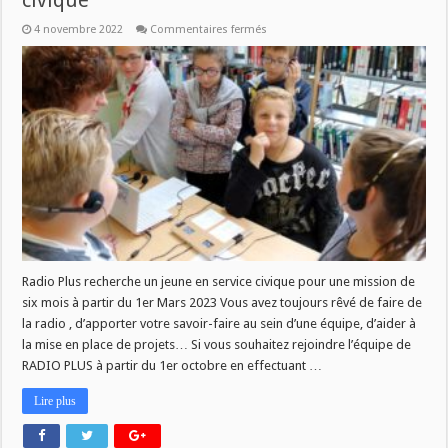
civique
sur
4 novembre 2022
Commentaires fermés
Radio
Plus
recherche
un
jeune
en
service
civique
Radio Plus recherche un jeune en service civique pour une mission de
six mois à partir du 1er Mars 2023 Vous avez toujours rêvé de faire de
la radio , d’apporter votre savoir-faire au sein d’une équipe, d’aider à
la mise en place de projets… Si vous souhaitez rejoindre l’équipe de
RADIO PLUS à partir du 1er octobre en effectuant …
Lire plus