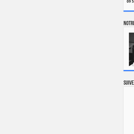
09 5
Notre
Suive