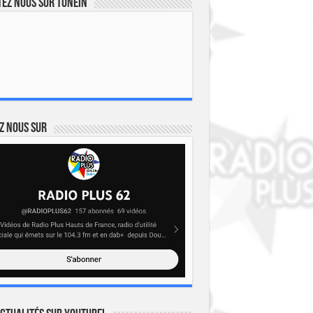
ez nous sur TuneIn
z nous sur