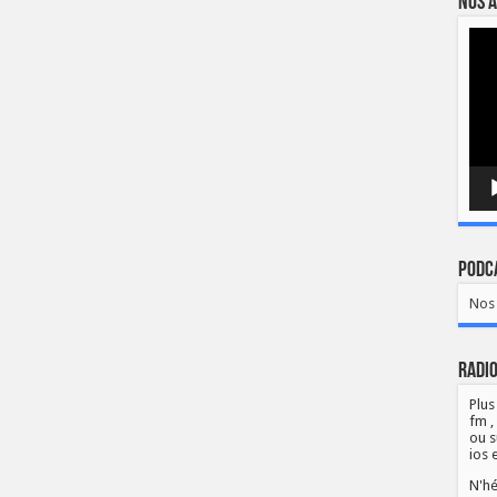
Nos a
Lect
vidé
Podca
Nos 
Radio
Plus
fm ,
ou s
ios 
N'hé