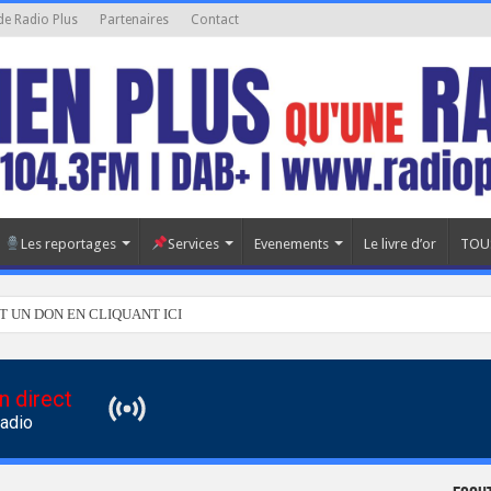
de Radio Plus
Partenaires
Contact
Les reportages
Services
Evenements
Le livre d’or
TOU
T UN DON EN CLIQUANT ICI
n direct
Radio