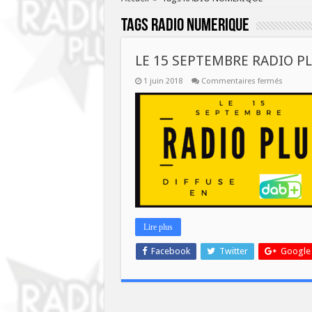
Tags
RADIO NUMERIQUE
LE 15 SEPTEMBRE RADIO P
sur
1 juin 2018
Commentaires fermés
LE
15
SEPTEM
RADIO
PLUS
SERA
EN
DAB+
Lire plus
Facebook
Twitter
Google