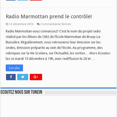
Radio Marmottan prend le contrôle!
sur
12 décembre 2016
Commentaires fermés
Radio
Marmottan
Radio Marmottan vous connaissez? C’est le nom du projet radio
prend
réalisé par les élèves de CM2 de l’Ecole Marmottan de Bruay-La-
le
contrôle!
Buissière. Régulièrement, vous retrouverez leur émission sur les
ondes, émission préparée au sein de l’école. Au programme, des
rubriques sur la Vie Scolaire, sur l’Actualité, les sorties… Alors écoutez-
les ce mardi 13 décembre à 19h, avec rediffusion le 20 et …
Lire plus
Ecoutez nous sur TuneIn