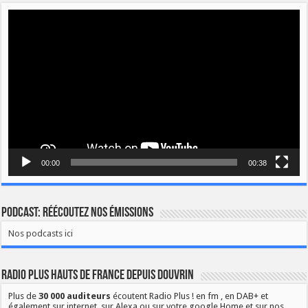
Lecteur
vidéo
00:00
00:38
Podcast: Réécoutez nos émissions
Nos podcasts ici
Radio Plus Hauts de France depuis Douvrin
Plus de
30 000 auditeurs
écoutent Radio Plus ! en fm , en DAB+ et
également sur internet, sur Alexa ou sur votre google Home et sur nos