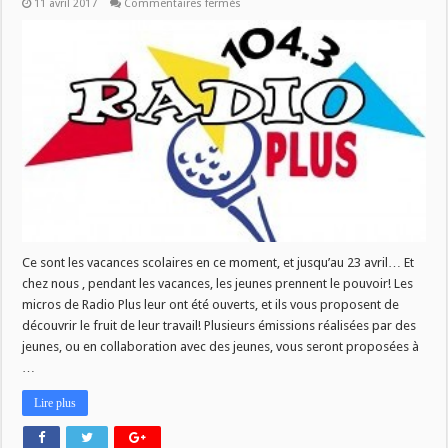
sur
11 avril 2017
Commentaires fermés
Les
jeunes
prennent
le
pouvoir!
Ce sont les vacances scolaires en ce moment, et jusqu’au 23 avril… Et
chez nous , pendant les vacances, les jeunes prennent le pouvoir! Les
micros de Radio Plus leur ont été ouverts, et ils vous proposent de
découvrir le fruit de leur travail! Plusieurs émissions réalisées par des
jeunes, ou en collaboration avec des jeunes, vous seront proposées à
…
Lire plus