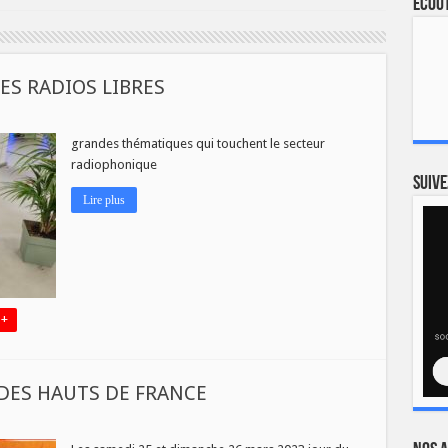
Ecout
ES RADIOS LIBRES
sur
RETOUR
SUR
grandes thématiques qui touchent le secteur
LE
radiophonique
CONGRES
DES
Suive
RADIOS
Lire plus
LIBRES
 +
 DES HAUTS DE FRANCE
ON
ES