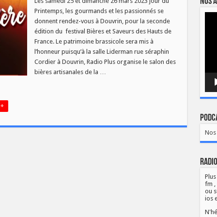
Nos a
Les samedi 25 et dimanche 26 mars 2023 jour du
Printemps, les gourmands et les passionnés se
EURS
Lect
donnent rendez-vous à Douvrin, pour la seconde
vidé
TS
édition du festival Bières et Saveurs des Hauts de
NCE
France. Le patrimoine brassicole sera mis à
l’honneur puisqu’à la salle Liderman rue séraphin
Cordier à Douvrin, Radio Plus organise le salon des
bières artisanales de la …
 +
Podca
Nos 
Radio
Plus
fm ,
ou s
ios 
N'hé