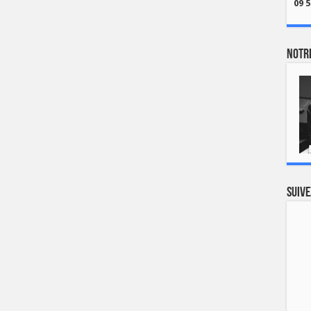
09 5
Notre
Suive