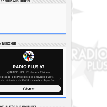
ez nous sur TuneIn
z nous sur