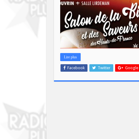
ET
SAV
DES
HAU
DE
FRA
Lire plus
Facebook
Twitter
Google