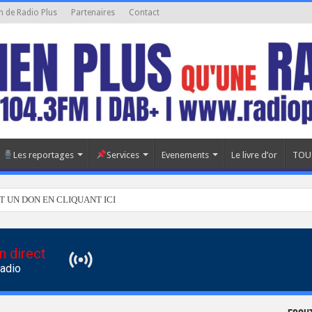
n de Radio Plus
Partenaires
Contact
Les reportages
Services
Evenements
Le livre d’or
TOU
T UN DON EN CLIQUANT ICI
n direct
Radio