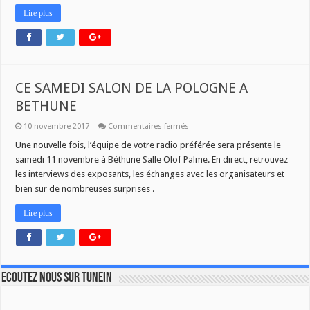
Lire plus
CE SAMEDI SALON DE LA POLOGNE A
BETHUNE
sur
10 novembre 2017
Commentaires fermés
CE
SAMEDI
Une nouvelle fois, l’équipe de votre radio préférée sera présente le
SALON
samedi 11 novembre à Béthune Salle Olof Palme. En direct, retrouvez
DE
LA
les interviews des exposants, les échanges avec les organisateurs et
POLOGNE
bien sur de nombreuses surprises .
A
BETHUNE
Lire plus
Ecoutez nous sur TuneIn