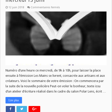
mercredi 13 juin!
sur
12 juin 2018
Commentaires fermés
Nouveau
numéro
de
La
Vie
des
Livres
ce
mercredi
13
juin!
Numéro d’une heure ce mercredi, de 9h à 10h, pour laisser la place
ensuite à l’émission Les Mains se livrent, consacrée aux artisans et aux
créateurs. Voici le sommaire de votre émission : On commencera par
la suite de la nouvelle policière Peut-on voler le bonheur, texte issu
d’un atelier d’écriture réalisé dans le cadre du salon Polar Lens, écrit …
Lire plus