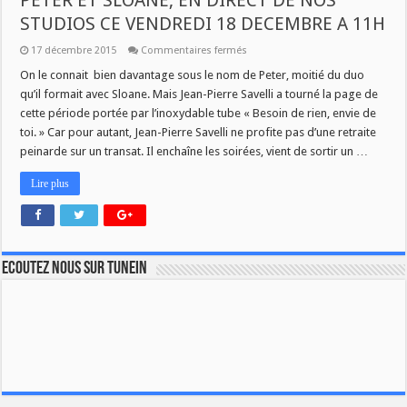
PETER ET SLOANE, EN DIRECT DE NOS
STUDIOS CE VENDREDI 18 DECEMBRE A 11H
sur
17 décembre 2015
Commentaires fermés
JEAN-
PIERRE
On le connait bien davantage sous le nom de Peter, moitié du duo
SAVELLI,
qu’il formait avec Sloane. Mais Jean-Pierre Savelli a tourné la page de
ALIAS
PETER
cette période portée par l’inoxydable tube « Besoin de rien, envie de
DU
toi. » Car pour autant, Jean-Pierre Savelli ne profite pas d’une retraite
DUO
PETER
peinarde sur un transat. Il enchaîne les soirées, vient de sortir un …
ET
SLOANE,
EN
Lire plus
DIRECT
DE
NOS
STUDIOS
CE
VENDREDI
18
Ecoutez nous sur TuneIn
DECEMBRE
A
11H