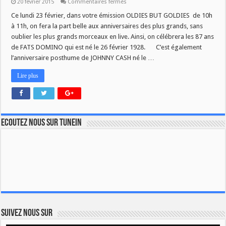
sur
20 février 2015
Commentaires fermés
Oldies
spéciale
Ce lundi 23 février, dans votre émission OLDIES BUT GOLDIES de 10h
Johnny
à 11h, on fera la part belle aux anniversaires des plus grands, sans
Cash
et
oublier les plus grands morceaux en live. Ainsi, on célébrera les 87 ans
Fats
de FATS DOMINO qui est né le 26 février 1928. C’est également
Domino
l’anniversaire posthume de JOHNNY CASH né le …
Lire plus
Ecoutez nous sur TuneIn
Suivez nous sur