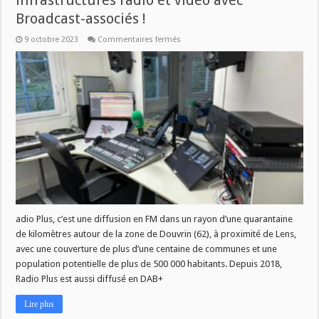
infrastructures radio et vidéo avec
Broadcast-associés !
sur
9 octobre 2023
Commentaires fermés
Radio
Plus
s’équipe
de
nouvelles
infrastructures
radio
et
vidéo
avec
Broadcast-
associés !
adio Plus, c’est une diffusion en FM dans un rayon d’une quarantaine
de kilomètres autour de la zone de Douvrin (62), à proximité de Lens,
avec une couverture de plus d’une centaine de communes et une
population potentielle de plus de 500 000 habitants. Depuis 2018,
Radio Plus est aussi diffusé en DAB+
Lire plus