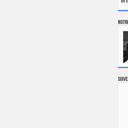
09 5
Notre
Suive