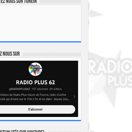
ez nous sur TuneIn
z nous sur