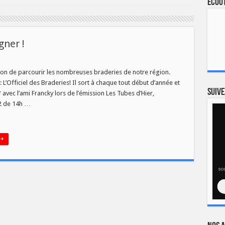
Ecout
gner !
ciel
ion de parcourir les nombreuses braderies de notre région.
eries
: L’Officiel des Braderies! Il sort à chaque tout début d’année et
er
Suive
avec l’ami Francky lors de l’émission Les Tubes d’Hier,
02 de 14h …
 +