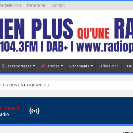
de Radio Plus
Partenaires
Contact
Les reportages
Services
Evenements
Le livre d’or
TOU
T UN DON EN CLIQUANT ICI
n direct
Radio