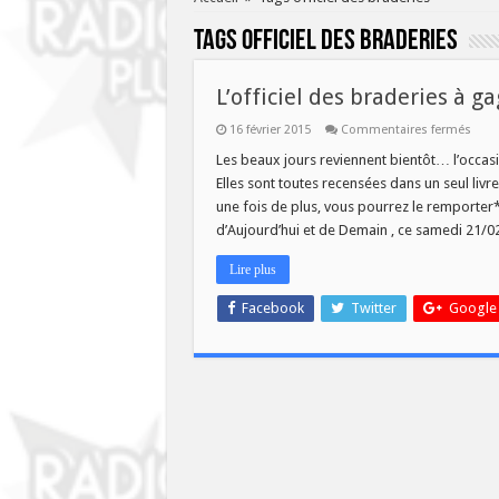
Tags
officiel des braderies
L’officiel des braderies à ga
sur
16 février 2015
Commentaires fermés
L’offi
des
Les beaux jours reviennent bientôt… l’occas
brad
Elles sont toutes recensées dans un seul livre
à
gagn
une fois de plus, vous pourrez le remporter* 
!
d’Aujourd’hui et de Demain , ce samedi 21/
Lire plus
Facebook
Twitter
Google