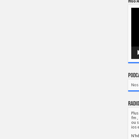
Nos a
Lect
vidé
Podca
Nos 
Radio
Plus
fm ,
ou s
ios 
N'hé