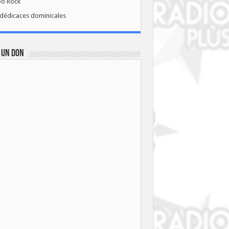
bo Rock
dédicaces dominicales
 UN DON