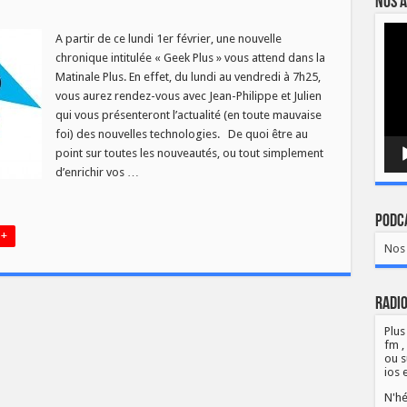
Nos a
Lect
nale
A partir de ce lundi 1er février, une nouvelle
vidé
]
chronique intitulée « Geek Plus » vous attend dans la
elle
Matinale Plus. En effet, du lundi au vendredi à 7h25,
onique
vous aurez rendez-vous avec Jean-Philippe et Julien
ek
 »
qui vous présenteront l’actualité (en toute mauvaise
foi) des nouvelles technologies. De quoi être au
point sur toutes les nouveautés, ou tout simplement
d’enrichir vos …
Podca
 +
Nos 
Radio
Plus
fm ,
ou s
ios 
N'hé