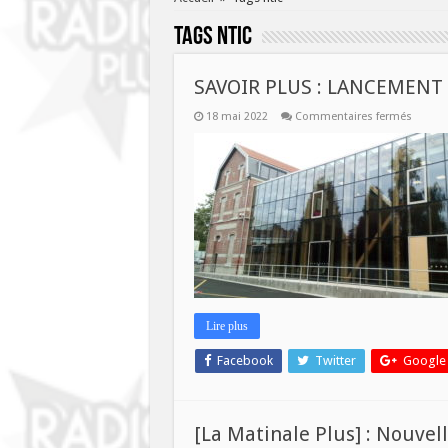
Tags
ntic
SAVOIR PLUS : LANCEMENT
sur
18 mai 2022
Commentaires fermés
SAVOI
PLUS
:
LANCE
DE
LA
FRENC
TECH
ARTOIS
Lire plus
Facebook
Twitter
Google
[La Matinale Plus] : Nouvel