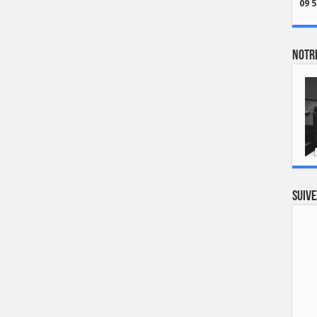
09 5
Notre
Suive