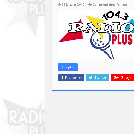
sur
29 janvier 2016
Commentaires fermés
[La
Mati
Plus
:
Nouv
Chr
« Ge
Plus
Lire plus
Facebook
Twitter
Google