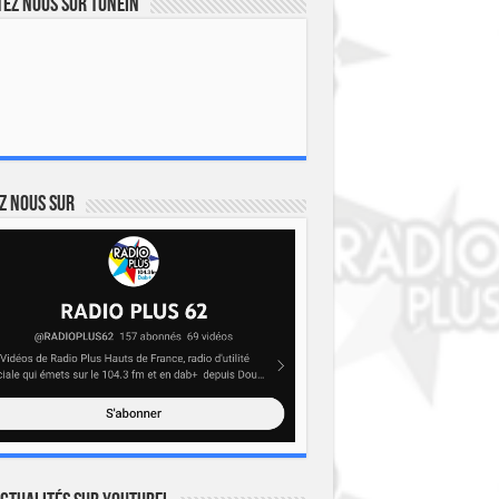
ez nous sur TuneIn
z nous sur