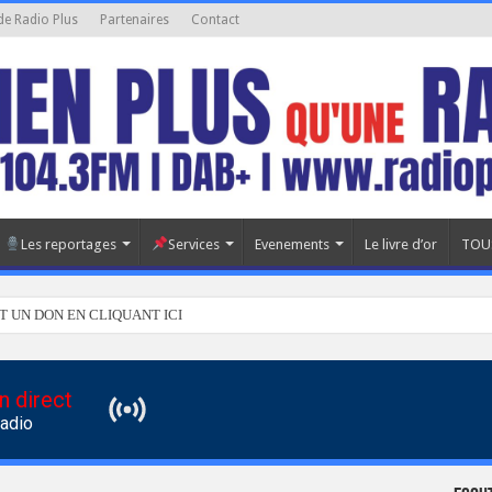
de Radio Plus
Partenaires
Contact
Les reportages
Services
Evenements
Le livre d’or
TOU
T UN DON EN CLIQUANT ICI
n direct
Radio