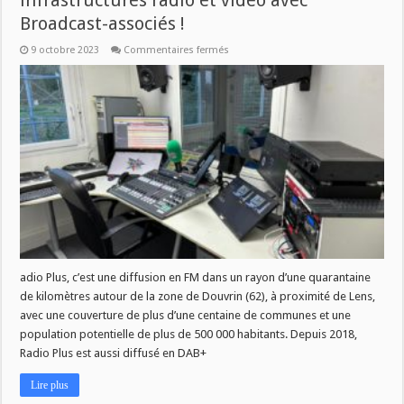
infrastructures radio et vidéo avec
Broadcast-associés !
sur
9 octobre 2023
Commentaires fermés
Radio
Plus
s’équipe
de
nouvelles
infrastructures
radio
et
vidéo
avec
Broadcast-
associés !
adio Plus, c’est une diffusion en FM dans un rayon d’une quarantaine
de kilomètres autour de la zone de Douvrin (62), à proximité de Lens,
avec une couverture de plus d’une centaine de communes et une
population potentielle de plus de 500 000 habitants. Depuis 2018,
Radio Plus est aussi diffusé en DAB+
Lire plus