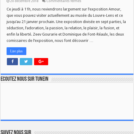
sur
20 décembre 2018
Commentaires fermés
L’EXPOSITION
AMOUR
Ce jeudi à 11h, nous reviendrons largement sur l’exposition Amour,
DANS
que vous pouvez visiter actuellement au musée du Louvre-Lens et ce
SAVOIR
PLUS
jusqu’au 21 janvier prochain. Une exposition divisée en sept parties, la
séduction, l’adoration, la passion, la relation, le plaisir, la fusion, et
enfin la liberté. Zeev Gourarie et Dominique de Font-Réaulx, les deux
comissaires de l’exposition, nous font découvrir …
Lire plus
Ecoutez nous sur TuneIn
Suivez nous sur