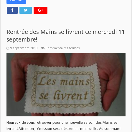
Lire plus
Rentrée des Mains se livrent ce mercredi 11
septembre!
sur
9 septembre 2019
Commentaires fermés
Rentrée
des
Mains
se
livrent
ce
mercredi
11
septembre!
Heureux de vous retrouver pour une nouvelle saison des Mains se
livrent! Attention, l’émission sera désormais mensuelle. Au sommaire