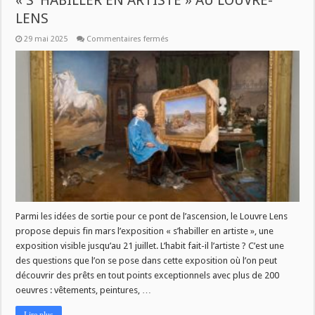
« S’ HABILLER EN ARTISTE » AU LOUVRE-
LENS
sur
29 mai 2025
Commentaires fermés
SAVOIR
PLUS
CE
JEUDI
À
11H
:
EXPOSITION
« S’
HABILLER
EN
ARTISTE »
AU
LOUVRE-
LENS
Parmi les idées de sortie pour ce pont de l’ascension, le Louvre Lens
propose depuis fin mars l’exposition « s’habiller en artiste », une
exposition visible jusqu’au 21 juillet. L’habit fait-il l’artiste ? C’est une
des questions que l’on se pose dans cette exposition où l’on peut
découvrir des prêts en tout points exceptionnels avec plus de 200
oeuvres : vêtements, peintures, …