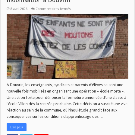
mobilisation à Douvrin
sur
8 avril 2026
Commentaires fermés
Fermeture
de
classes
:
nouvelle
mobilisation
à
Douvrin
A Douvrin, les enseignants, syndicats et parents d’élèves se sont une
nouvelle fois mobilisés en organisant une opération « école morte ».
Une action forte pour dénoncer la fermeture annoncée d’une classe à
l’école Villon dès la rentrée prochaine. Cette décision a suscité une vive
réaction au sein de la commune, où l’inquiétude grandit face aux
conséquences sur les conditions d’apprentissage des …
Lire plus