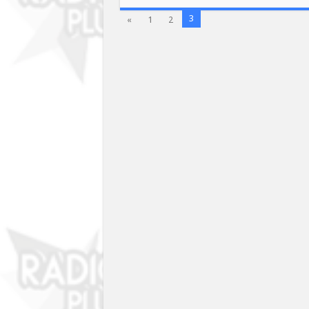
3
«
1
2