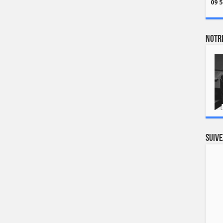
09 5
Notre
Suive