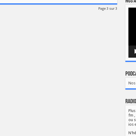
Nos a
Page 3 sur 3
Lect
vidé
Podca
Nos 
Radio
Plus
fm ,
ou s
ios 
N'hé