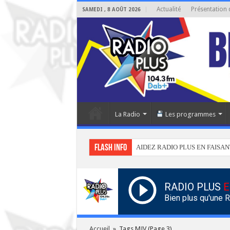
Actualité
Présentation 
SAMEDI , 8 AOÛT 2026
La Radio
Les programmes
Flash info
AIDEZ RADIO PLUS EN FAISAN
RADIO PLUS
E
Bien plus qu'une 
Accueil
»
Tags MJV
(Page 3)