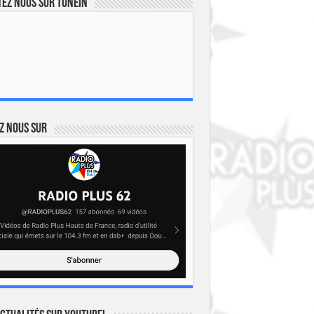
ez nous sur TuneIn
z nous sur