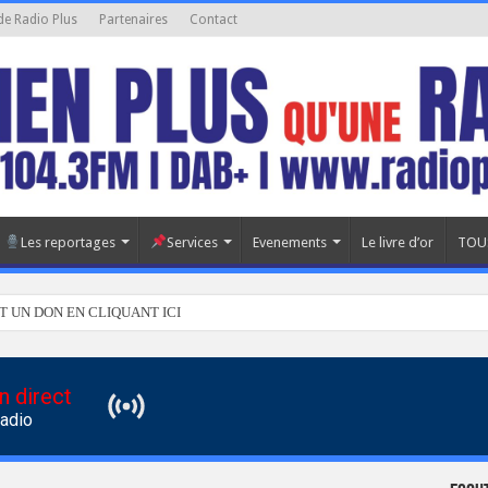
de Radio Plus
Partenaires
Contact
Les reportages
Services
Evenements
Le livre d’or
TOU
T UN DON EN CLIQUANT ICI
n direct
Radio