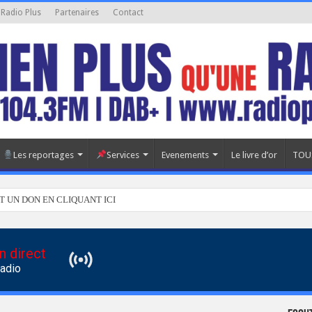
 Radio Plus
Partenaires
Contact
Les reportages
Services
Evenements
Le livre d’or
TOU
T UN DON EN CLIQUANT ICI
n direct
Radio