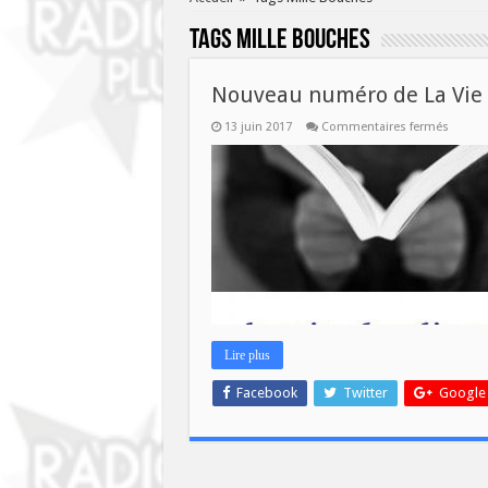
Tags
Mille Bouches
Nouveau numéro de La Vie d
sur
13 juin 2017
Commentaires fermés
Nouve
numér
de
La
Vie
des
Livres
ce
mercre
14
juin!
Lire plus
Facebook
Twitter
Google