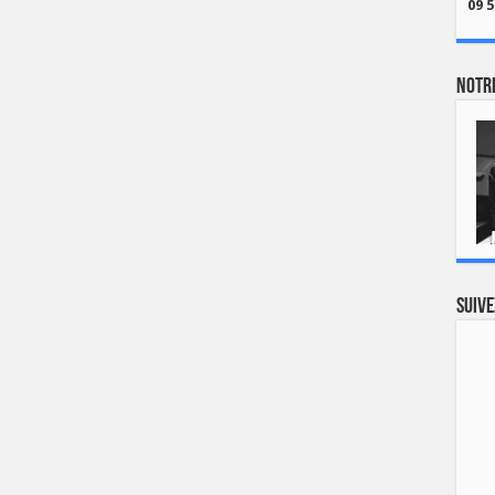
09 5
Notre
Suive