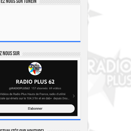
ez nous sur TuneIn
z nous sur