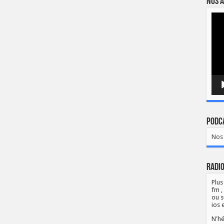
Nos a
Lect
vidé
Podca
Nos 
Radio
Plus
fm ,
ou s
ios 
N'hé