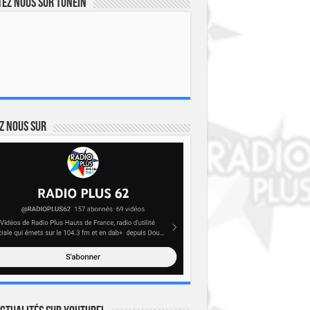
ez nous sur TuneIn
z nous sur