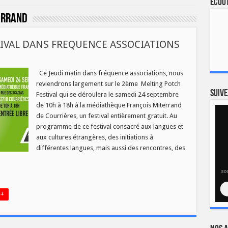
Ecout
errand
TIVAL DANS FREQUENCE ASSOCIATIONS
ur
E
E
Ce Jeudi matin dans fréquence associations, nous
ELTING
reviendrons largement sur le 2ème Melting Potch
POTCH
ESTIVAL
Suive
Festival qui se déroulera le samedi 24 septembre
DANS
de 10h à 18h à la médiathèque François Miterrand
FREQUENCE
SSOCIATIONS
de Courrières, un festival entièrement gratuit. Au
programme de ce festival consacré aux langues et
aux cultures étrangères, des initiations à
différentes langues, mais aussi des rencontres, des
 +