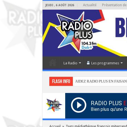
Actualité
Présentation de
JEUDI , 6 AOÛT 2026
La Radio
Les programmes
Flash info
AIDEZ RADIO PLUS EN FAISAN
RADIO PLUS
E
Bien plus qu'une 
Accueil
»
Tags médiathèque françois miterran