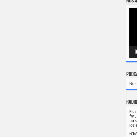
Nos a
Lect
vidé
Podca
Nos 
Radio
Plus
fm ,
ou s
ios 
N'hé