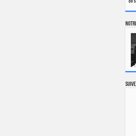
09 5
Notre
Suive