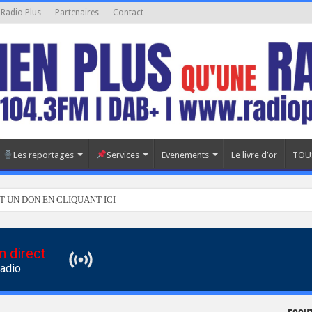
 Radio Plus
Partenaires
Contact
Les reportages
Services
Evenements
Le livre d’or
TOU
T UN DON EN CLIQUANT ICI
n direct
Radio
d