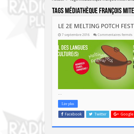
Tags
médiathèque françois mit
LE 2E MELTING POTCH FES
s
7 septembre 2016
Commentaires fermés
L
2
M
F
A
…
Lire plus
Facebook
Twitter
Google