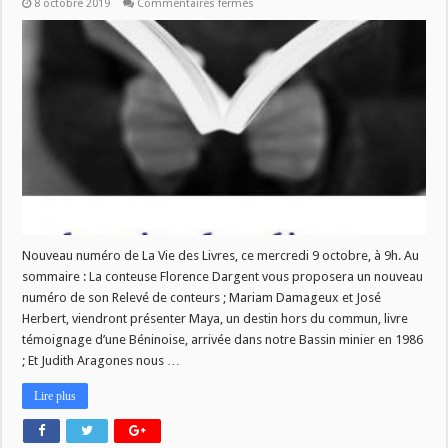
sur
8 octobre 2019
Commentaires fermés
La
Vie
des
Livres
–
9
octobre
2019
Nouveau numéro de La Vie des Livres, ce mercredi 9 octobre, à 9h. Au
sommaire : La conteuse Florence Dargent vous proposera un nouveau
numéro de son Relevé de conteurs ; Mariam Damageux et José
Herbert, viendront présenter Maya, un destin hors du commun, livre
témoignage d’une Béninoise, arrivée dans notre Bassin minier en 1986
; Et Judith Aragones nous …
Lire plus